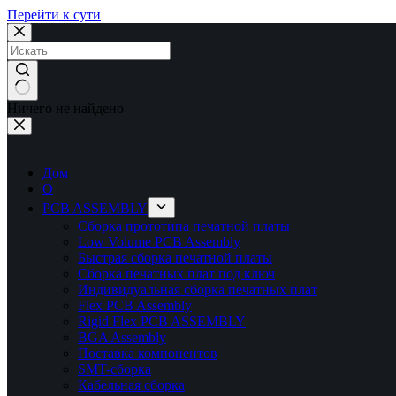
Перейти к сути
Ничего не найдено
Дом
О
PCB ASSEMBLY
Сборка прототипа печатной платы
Low Volume PCB Assembly
Быстрая сборка печатной платы
Сборка печатных плат под ключ
Индивидуальная сборка печатных плат
Flex PCB Assembly
Rigid Flex PCB ASSEMBLY
BGA Assembly
Поставка компонентов
SMT-сборка
Кабельная сборка