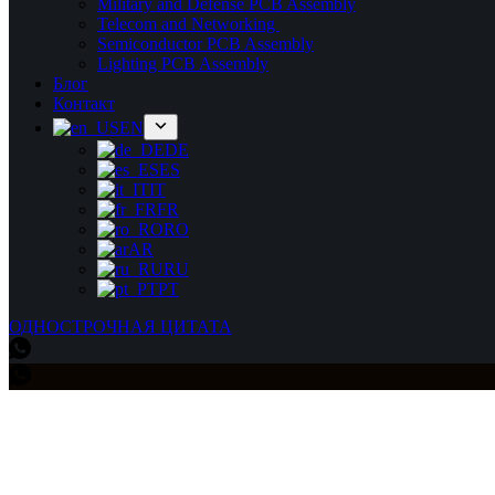
Military and Defense PCB Assembly
Telecom and Networking
Semiconductor PCB Assembly
Lighting PCB Assembly
Блог
Контакт
EN
DE
ES
IT
FR
RO
AR
RU
PT
ОДНОСТРОЧНАЯ ЦИТАТА