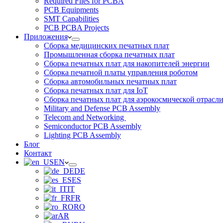
Required Files for PCBA
PCB Equipments
SMT Capabilities
PCB PCBA Projects
Приложения
Сборка медицинских печатных плат
Промышленная сборка печатных плат
Сборка печатных плат для накопителей энергии
Сборка печатной платы управления роботом
Сборка автомобильных печатных плат
Сборка печатных плат для IoT
Сборка печатных плат для аэрокосмической отрасл
Military and Defense PCB Assembly
Telecom and Networking
Semiconductor PCB Assembly
Lighting PCB Assembly
Блог
Контакт
EN
DE
ES
IT
FR
RO
AR