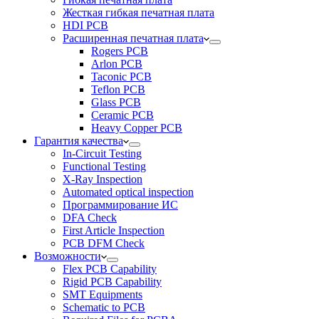
Жесткая гибкая печатная плата
HDI PCB
Расширенная печатная плата
Rogers PCB
Arlon PCB
Taconic PCB
Teflon PCB
Glass PCB
Ceramic PCB
Heavy Copper PCB
Гарантия качества
In-Circuit Testing
Functional Testing
X-Ray Inspection
Automated optical inspection
Программирование ИС
DFA Check
First Article Inspection
PCB DFM Check
Возможности
Flex PCB Capability
Rigid PCB Capability
SMT Equipments
Schematic to PCB