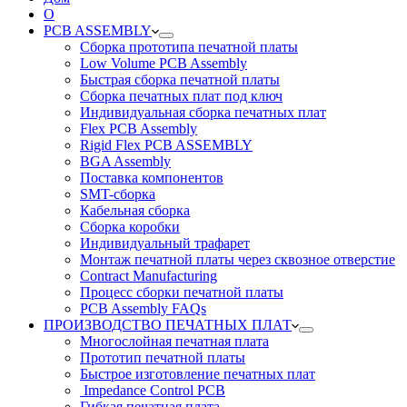
О
PCB ASSEMBLY
Сборка прототипа печатной платы
Low Volume PCB Assembly
Быстрая сборка печатной платы
Сборка печатных плат под ключ
Индивидуальная сборка печатных плат
Flex PCB Assembly
Rigid Flex PCB ASSEMBLY
BGA Assembly
Поставка компонентов
SMT-сборка
Кабельная сборка
Сборка коробки
Индивидуальный трафарет
Монтаж печатной платы через сквозное отверстие
Contract Manufacturing
Процесс сборки печатной платы
PCB Assembly FAQs
ПРОИЗВОДСТВО ПЕЧАТНЫХ ПЛАТ
Многослойная печатная плата
Прототип печатной платы
Быстрое изготовление печатных плат
Impedance Control PCB
Гибкая печатная плата