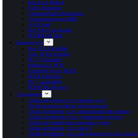
Functional Testing
X-Ray Inspection
Automated optical inspection
Программирование ИС
DFA Check
First Article Inspection
PCB DFM Check
Возможности
Flex PCB Capability
Rigid PCB Capability
SMT Equipments
Schematic to PCB
Required Files for PCBA
PCB Equipments
SMT Capabilities
PCB PCBA Projects
Приложения
Сборка медицинских печатных плат
Промышленная сборка печатных плат
Сборка печатных плат для накопителей энергии
Сборка печатной платы управления роботом
Сборка автомобильных печатных плат
Сборка печатных плат для IoT
Сборка печатных плат для аэрокосмической отрасл