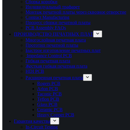
Сборка коробки
Индивидуальный трафарет
Монтаж печатной платы через сквозное отверстие
Contract Manufacturing
Процесс сборки печатной платы
PCB Assembly FAQs
ПРОИЗВОДСТВО ПЕЧАТНЫХ ПЛАТ
Многослойная печатная плата
Прототип печатной платы
Быстрое изготовление печатных плат
Impedance Control PCB
Гибкая печатная плата
Жесткая гибкая печатная плата
HDI PCB
Расширенная печатная плата
Rogers PCB
Arlon PCB
Taconic PCB
Teflon PCB
Glass PCB
Ceramic PCB
Heavy Copper PCB
Гарантия качества
In-Circuit Testing