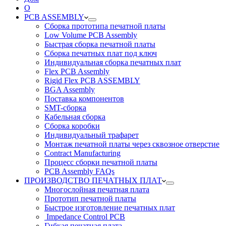
О
PCB ASSEMBLY
Сборка прототипа печатной платы
Low Volume PCB Assembly
Быстрая сборка печатной платы
Сборка печатных плат под ключ
Индивидуальная сборка печатных плат
Flex PCB Assembly
Rigid Flex PCB ASSEMBLY
BGA Assembly
Поставка компонентов
SMT-сборка
Кабельная сборка
Сборка коробки
Индивидуальный трафарет
Монтаж печатной платы через сквозное отверстие
Contract Manufacturing
Процесс сборки печатной платы
PCB Assembly FAQs
ПРОИЗВОДСТВО ПЕЧАТНЫХ ПЛАТ
Многослойная печатная плата
Прототип печатной платы
Быстрое изготовление печатных плат
Impedance Control PCB
Гибкая печатная плата