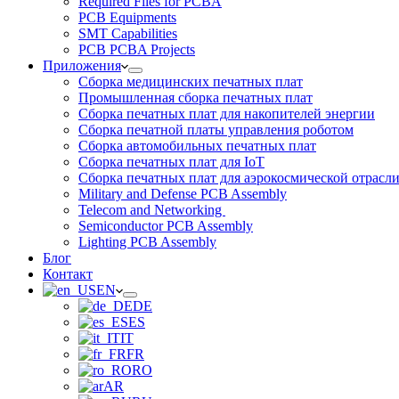
Required Files for PCBA
PCB Equipments
SMT Capabilities
PCB PCBA Projects
Приложения
Сборка медицинских печатных плат
Промышленная сборка печатных плат
Сборка печатных плат для накопителей энергии
Сборка печатной платы управления роботом
Сборка автомобильных печатных плат
Сборка печатных плат для IoT
Сборка печатных плат для аэрокосмической отрасл
Military and Defense PCB Assembly
Telecom and Networking
Semiconductor PCB Assembly
Lighting PCB Assembly
Блог
Контакт
EN
DE
ES
IT
FR
RO
AR