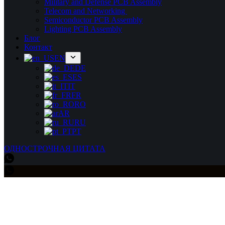
Military and Defense PCB Assembly
Telecom and Networking
Semiconductor PCB Assembly
Lighting PCB Assembly
Блог
Контакт
EN
DE
ES
IT
FR
RO
AR
RU
PT
ОДНОСТРОЧНАЯ ЦИТАТА