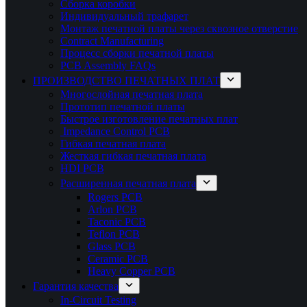
Сборка коробки
Индивидуальный трафарет
Монтаж печатной платы через сквозное отверстие
Contract Manufacturing
Процесс сборки печатной платы
PCB Assembly FAQs
ПРОИЗВОДСТВО ПЕЧАТНЫХ ПЛАТ
Многослойная печатная плата
Прототип печатной платы
Быстрое изготовление печатных плат
Impedance Control PCB
Гибкая печатная плата
Жесткая гибкая печатная плата
HDI PCB
Расширенная печатная плата
Rogers PCB
Arlon PCB
Taconic PCB
Teflon PCB
Glass PCB
Ceramic PCB
Heavy Copper PCB
Гарантия качества
In-Circuit Testing