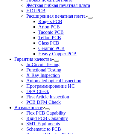
Жесткая гибкая печатная плата
HDI PCB
Расширенная печатная плата
Rogers PCB
Arlon PCB
Taconic PCB
Teflon PCB
Glass PCB
Ceramic PCB
Heavy Copper PCB
Гарантия качества
In-Circuit Testing
Functional Testing
X-Ray Inspection
Automated optical inspection
Программирование ИС
DFA Check
First Article Inspection
PCB DFM Check
Возможности
Flex PCB Capability
Rigid PCB Capability
SMT Equipments
Schematic to PCB