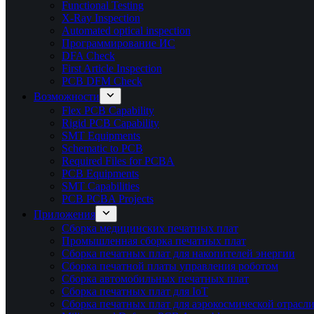
Functional Testing
X-Ray Inspection
Automated optical inspection
Программирование ИС
DFA Check
First Article Inspection
PCB DFM Check
Возможности
Flex PCB Capability
Rigid PCB Capability
SMT Equipments
Schematic to PCB
Required Files for PCBA
PCB Equipments
SMT Capabilities
PCB PCBA Projects
Приложения
Сборка медицинских печатных плат
Промышленная сборка печатных плат
Сборка печатных плат для накопителей энергии
Сборка печатной платы управления роботом
Сборка автомобильных печатных плат
Сборка печатных плат для IoT
Сборка печатных плат для аэрокосмической отрасл