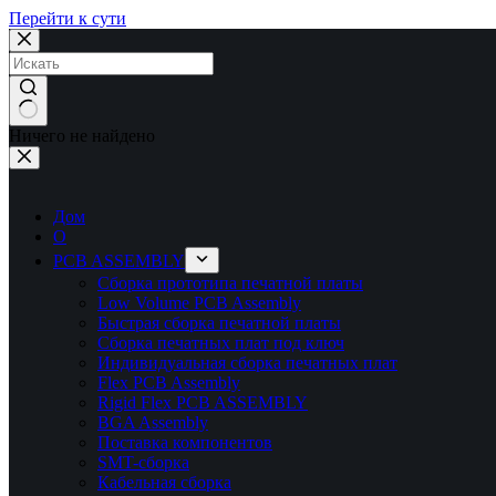
Перейти к сути
Ничего не найдено
Дом
О
PCB ASSEMBLY
Сборка прототипа печатной платы
Low Volume PCB Assembly
Быстрая сборка печатной платы
Сборка печатных плат под ключ
Индивидуальная сборка печатных плат
Flex PCB Assembly
Rigid Flex PCB ASSEMBLY
BGA Assembly
Поставка компонентов
SMT-сборка
Кабельная сборка