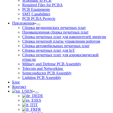
Schematic to PCB
Required Files for PCBA
PCB Equipments
SMT Capabilities
PCB PCBA Projects
Приложения
Сборка медицинских печатных плат
Промышленная сборка печатных плат
Сборка печатных плат для накопителей энергии
Сборка печатной платы управления роботом
Сборка автомобильных печатных плат
Сборка печатных плат для IoT
Сборка печатных плат для аэрокосмической
отрасли
Military and Defense PCB Assembly
Telecom and Networking
Semiconductor PCB Assembly
Lighting PCB Assembly
Блог
Контакт
EN
DE
ES
IT
FR