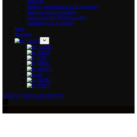
отрасли
Military and Defense PCB Assembly
Telecom and Networking
Semiconductor PCB Assembly
Lighting PCB Assembly
Блог
Контакт
EN
DE
ES
IT
FR
RO
AR
RU
PT
ОДНОСТРОЧНАЯ ЦИТАТА