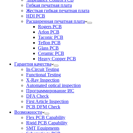
Гибкая печатная плата
Жесткая гибкая печатная плата
HDI PCB
Расширенная печатная плата
Rogers PCB
Arlon PCB
Taconic PCB
Teflon PCB
Glass PCB
Ceramic PCB
Heavy Copper PCB
Гарантия качества
In-Circuit Testing
Functional Testing
X-Ray Inspection
Automated optical inspection
Программирование ИС
DFA Check
First Article Inspection
PCB DFM Check
Возможности
Flex PCB Capability
Rigid PCB Capability
SMT Equipments