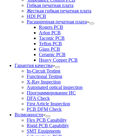
Гибкая печатная плата
Жесткая гибкая печатная плата
HDI PCB
Расширенная печатная плата
Rogers PCB
Arlon PCB
Taconic PCB
Teflon PCB
Glass PCB
Ceramic PCB
Heavy Copper PCB
Гарантия качества
In-Circuit Testing
Functional Testing
X-Ray Inspection
Automated optical inspection
Программирование ИС
DFA Check
First Article Inspection
PCB DFM Check
Возможности
Flex PCB Capability
Rigid PCB Capability
SMT Equipments