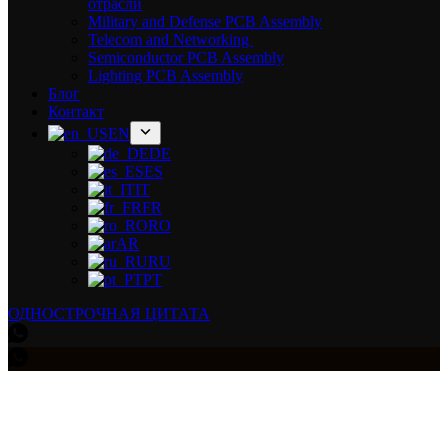
отрасли
Military and Defense PCB Assembly
Telecom and Networking
Semiconductor PCB Assembly
Lighting PCB Assembly
Блог
Контакт
EN
DE
ES
IT
FR
RO
AR
RU
PT
ОДНОСТРОЧНАЯ ЦИТАТА