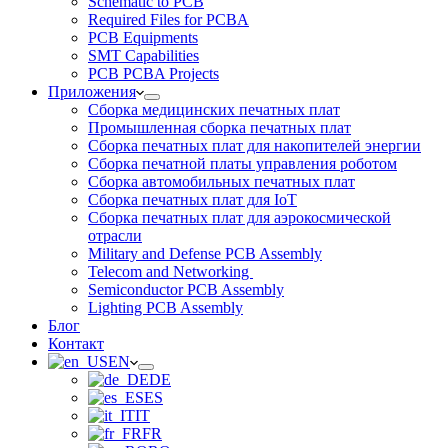
Schematic to PCB
Required Files for PCBA
PCB Equipments
SMT Capabilities
PCB PCBA Projects
Приложения
Сборка медицинских печатных плат
Промышленная сборка печатных плат
Сборка печатных плат для накопителей энергии
Сборка печатной платы управления роботом
Сборка автомобильных печатных плат
Сборка печатных плат для IoT
Сборка печатных плат для аэрокосмической
отрасли
Military and Defense PCB Assembly
Telecom and Networking
Semiconductor PCB Assembly
Lighting PCB Assembly
Блог
Контакт
EN
DE
ES
IT
FR