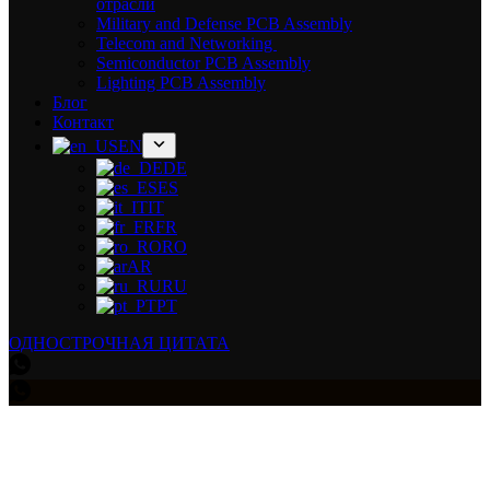
отрасли
Military and Defense PCB Assembly
Telecom and Networking
Semiconductor PCB Assembly
Lighting PCB Assembly
Блог
Контакт
EN
DE
ES
IT
FR
RO
AR
RU
PT
ОДНОСТРОЧНАЯ ЦИТАТА