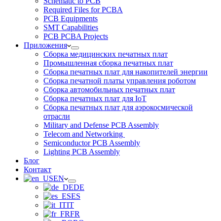
Schematic to PCB
Required Files for PCBA
PCB Equipments
SMT Capabilities
PCB PCBA Projects
Приложения
Сборка медицинских печатных плат
Промышленная сборка печатных плат
Сборка печатных плат для накопителей энергии
Сборка печатной платы управления роботом
Сборка автомобильных печатных плат
Сборка печатных плат для IoT
Сборка печатных плат для аэрокосмической
отрасли
Military and Defense PCB Assembly
Telecom and Networking
Semiconductor PCB Assembly
Lighting PCB Assembly
Блог
Контакт
EN
DE
ES
IT
FR