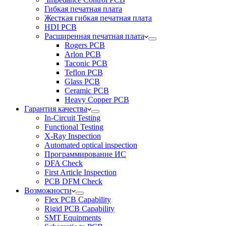
Гибкая печатная плата
Жесткая гибкая печатная плата
HDI PCB
Расширенная печатная плата
Rogers PCB
Arlon PCB
Taconic PCB
Teflon PCB
Glass PCB
Ceramic PCB
Heavy Copper PCB
Гарантия качества
In-Circuit Testing
Functional Testing
X-Ray Inspection
Automated optical inspection
Программирование ИС
DFA Check
First Article Inspection
PCB DFM Check
Возможности
Flex PCB Capability
Rigid PCB Capability
SMT Equipments