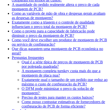
comparam em termos de custos?
A quantidade do pedido realmente altera o preço de cada
montagem de PCB?
Como as variáveis de mão de obra e despesas gerais avaliam
as despesas de montagem?
Exatamente como a triagem e o controle de qualidade
influenciam o preço total da montagem de PCB?
Como o projeto para a capacidade de fabricação pode
diminuir o preço da montagem de PCB?
Como você deve escolher um produtor de montagem de PCB
ou serviço de configuração?
Que dicas garantem uma montagem de PCB económica no
geral?
Perguntas frequentes
Qual é a série típica de preços de montagem de PCB
por polegada quadrada?
A montagem completa turnkey custa mais do que a
montagem de placa nua?
Exatamente qual o tamanho de um pedido que reduz ao
máximo o custo de configuração da PCB?
O DFM pode minimizar o preço da solução de
montagem?
Preciso de testes para manter os custos baixos?
Como posso contrastar estimativas de fornecedores de
configuração de PCB de forma eficiente?