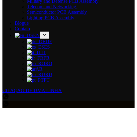
Military and Defense PCB Assembly
Telecom and Networking
Semiconductor PCB Assembly
Lighting PCB Assembly
Blogue
Contato
EN
DE
ES
IT
FR
RO
AR
RU
PT
CITAÇÃO DE UMA LINHA