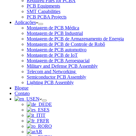
Required Files for PCBA
PCB Equipments
SMT Capabilities
PCB PCBA Projects
Aplicações
Montagem de PCB Médica
Montagem de PCB Industrial
Montagem de PCB de Armazenamento de Energia
Montagem de PCB de Controle de Robô
Montagem de PCB automotivo
Montagem de PCB de IoT
Montagem de PCB Aeroespacial
Military and Defense PCB Assembly
Telecom and Networking
Semiconductor PCB Assembly
Lighting PCB Assembly
Blogue
Contato
EN
DE
ES
IT
FR
RO
AR