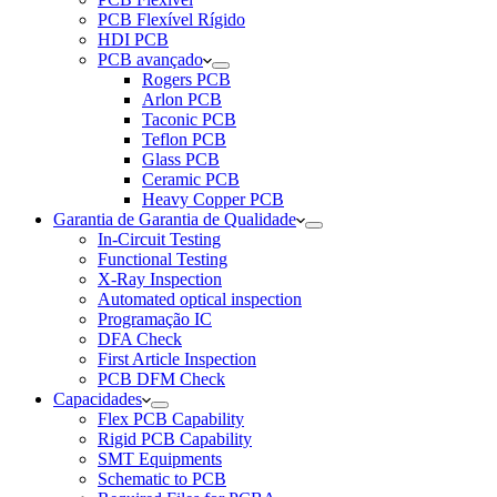
PCB Flexível Rígido
HDI PCB
PCB avançado
Rogers PCB
Arlon PCB
Taconic PCB
Teflon PCB
Glass PCB
Ceramic PCB
Heavy Copper PCB
Garantia de Garantia de Qualidade
In-Circuit Testing
Functional Testing
X-Ray Inspection
Automated optical inspection
Programação IC
DFA Check
First Article Inspection
PCB DFM Check
Capacidades
Flex PCB Capability
Rigid PCB Capability
SMT Equipments
Schematic to PCB