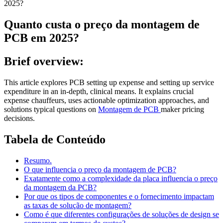
2025?
Quanto custa o preço da montagem de
PCB em 2025?
Brief overview:
This article explores PCB setting up expense and setting up service
expenditure in an in-depth, clinical means. It explains crucial
expense chauffeurs, uses actionable optimization approaches, and
solutions typical questions on
Montagem de PCB
maker pricing
decisions.
Tabela de Conteúdo
Resumo.
O que influencia o preço da montagem de PCB?
Exatamente como a complexidade da placa influencia o preço
da montagem da PCB?
Por que os tipos de componentes e o fornecimento impactam
as taxas de solução de montagem?
Como é que diferentes configurações de soluções de design se