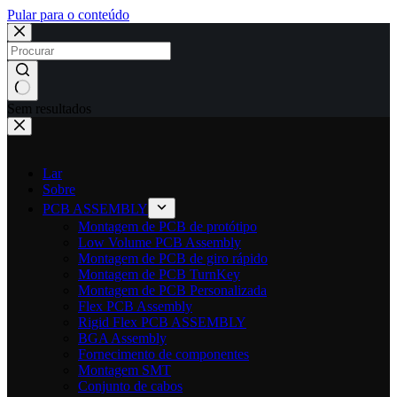
Pular para o conteúdo
Sem resultados
Lar
Sobre
PCB ASSEMBLY
Montagem de PCB de protótipo
Low Volume PCB Assembly
Montagem de PCB de giro rápido
Montagem de PCB TurnKey
Montagem de PCB Personalizada
Flex PCB Assembly
Rigid Flex PCB ASSEMBLY
BGA Assembly
Fornecimento de componentes
Montagem SMT
Conjunto de cabos