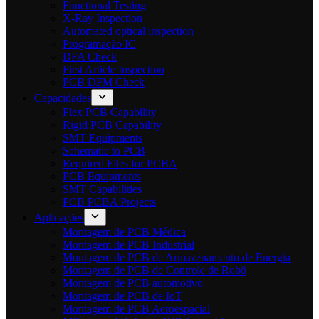
Functional Testing
X-Ray Inspection
Automated optical inspection
Programação IC
DFA Check
First Article Inspection
PCB DFM Check
Capacidades
Flex PCB Capability
Rigid PCB Capability
SMT Equipments
Schematic to PCB
Required Files for PCBA
PCB Equipments
SMT Capabilities
PCB PCBA Projects
Aplicações
Montagem de PCB Médica
Montagem de PCB Industrial
Montagem de PCB de Armazenamento de Energia
Montagem de PCB de Controle de Robô
Montagem de PCB automotivo
Montagem de PCB de IoT
Montagem de PCB Aeroespacial