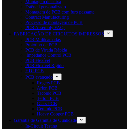
Montagem de caixa
Estêncil personalizado
Montagem de PCB com furo passante
Contract Manufacturing
Processo de montagem de PCB
PCB Assembly FAQs
FABRICAÇÃO DE CIRCUITOS IMPRESSOS
PCB Multicamadas
Protótipo de PCB
PCB de Virada Rápida
Impedance Control PCB
PCB Flexível
PCB Flexível Rígido
HDI PCB
PCB avançado
Rogers PCB
Arlon PCB
Taconic PCB
Teflon PCB
Glass PCB
Ceramic PCB
Heavy Copper PCB
Garantia de Garantia de Qualidade
In-Circuit Testing