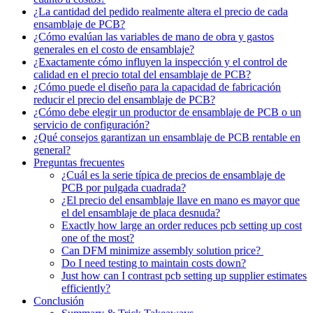
¿La cantidad del pedido realmente altera el precio de cada
ensamblaje de PCB?
¿Cómo evalúan las variables de mano de obra y gastos
generales en el costo de ensamblaje?
¿Exactamente cómo influyen la inspección y el control de
calidad en el precio total del ensamblaje de PCB?
¿Cómo puede el diseño para la capacidad de fabricación
reducir el precio del ensamblaje de PCB?
¿Cómo debe elegir un productor de ensamblaje de PCB o un
servicio de configuración?
¿Qué consejos garantizan un ensamblaje de PCB rentable en
general?
Preguntas frecuentes
¿Cuál es la serie típica de precios de ensamblaje de
PCB por pulgada cuadrada?
¿El precio del ensamblaje llave en mano es mayor que
el del ensamblaje de placa desnuda?
Exactly how large an order reduces pcb setting up cost
one of the most?
Can DFM minimize assembly solution price?
Do I need testing to maintain costs down?
Just how can I contrast pcb setting up supplier estimates
efficiently?
Conclusión