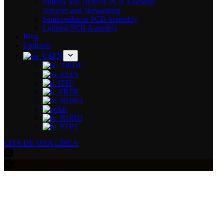
Military and Defense PCB Assembly
Telecom and Networking
Semiconductor PCB Assembly
Lighting PCB Assembly
Blog
Contacto
EN
DE
ES
IT
FR
RO
AR
RU
PT
CITA DE UNA LÍNEA