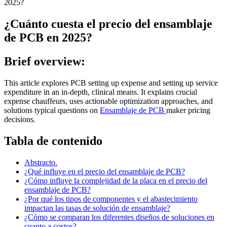
2025?
¿Cuánto cuesta el precio del ensamblaje
de PCB en 2025?
Brief overview:
This article explores PCB setting up expense and setting up service
expenditure in an in-depth, clinical means. It explains crucial
expense chauffeurs, uses actionable optimization approaches, and
solutions typical questions on
Ensamblaje de PCB
maker pricing
decisions.
Tabla de contenido
Abstracto.
¿Qué influye en el precio del ensamblaje de PCB?
¿Cómo influye la complejidad de la placa en el precio del
ensamblaje de PCB?
¿Por qué los tipos de componentes y el abastecimiento
impactan las tasas de solución de ensamblaje?
¿Cómo se comparan los diferentes diseños de soluciones en
cuanto a costos?