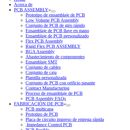
Acerca de
PCB ASSEMBLY
Prototipo de ensamblaje de PCB
Low Volume PCB Assembly
Conjunto de PCB de giro rápido
Ensamblaje de PCB llave en mano
Ensamblaje de PCB personalizado
Flex PCB Assembly
Rigid Flex PCB ASSEMBLY
BGA Assembly
Abastecimiento de componentes
Ensamblaje SMT
Conjunto de cables
Conjunto de caja
Plantilla personalizada
Conjunto de PCB con orificio pasante
Contract Manufacturing
Proceso de ensamblaje de PCB
PCB Assembly FAQs
FABRICACIÓN DE PCB
PCB multicapa
Prototipo de PCB
Placa de circuito impreso de entrega rápida
Impedance Control PCB
PCB flexible