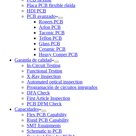
Placa PCB flexible rígida
HDI PCB
PCB avanzado
Rogers PCB
Arlon PCB
Taconic PCB
Teflon PCB
Glass PCB
Ceramic PCB
Heavy Copper PCB
Garantía de calidad
In-Circuit Testing
Functional Testing
X-Ray Inspection
Automated optical inspection
Programación de circuitos integrados
DFA Check
First Article Inspection
PCB DFM Check
Capacidades
Flex PCB Capability
Rigid PCB Capability
SMT Equipments
Schematic to PCB