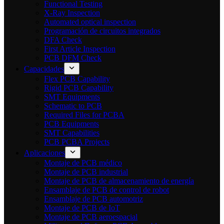
Functional Testing
X-Ray Inspection
Automated optical inspection
Programación de circuitos integrados
DFA Check
First Article Inspection
PCB DFM Check
Capacidades
Flex PCB Capability
Rigid PCB Capability
SMT Equipments
Schematic to PCB
Required Files for PCBA
PCB Equipments
SMT Capabilities
PCB PCBA Projects
Aplicaciones
Montaje de PCB médico
Montaje de PCB industrial
Montaje de PCB de almacenamiento de energía
Ensamblaje de PCB de control de robot
Ensamblaje de PCB automotriz
Montaje de PCB de IoT
Montaje de PCB aeroespacial