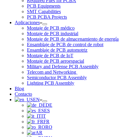
Required Files for PCBA
PCB Equipments
SMT Capabilities
PCB PCBA Projects
Aplicaciones
Montaje de PCB médico
Montaje de PCB industrial
Montaje de PCB de almacenamiento de energía
Ensamblaje de PCB de control de robot
Ensamblaje de PCB automotriz
Montaje de PCB de IoT
Montaje de PCB aeroespacial
Military and Defense PCB Assembly
Telecom and Networking
Semiconductor PCB Assembly
Lighting PCB Assembly
Blog
Contacto
EN
DE
ES
IT
FR
RO
AR