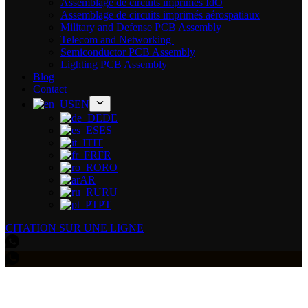
Assemblage de circuits imprimés IdO
Assemblage de circuits imprimés aérospatiaux
Military and Defense PCB Assembly
Telecom and Networking
Semiconductor PCB Assembly
Lighting PCB Assembly
Blog
Contact
EN
DE
ES
IT
FR
RO
AR
RU
PT
CITATION SUR UNE LIGNE