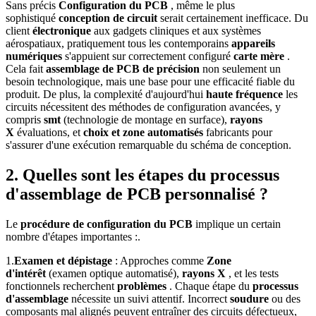
Sans précis
Configuration du PCB
, même le plus
sophistiqué
conception de circuit
serait certainement inefficace. Du
client
électronique
aux gadgets cliniques et aux systèmes
aérospatiaux, pratiquement tous les contemporains
appareils
numériques
s'appuient sur correctement configuré
carte mère
.
Cela fait
assemblage de PCB de précision
non seulement un
besoin technologique, mais une base pour une efficacité fiable du
produit. De plus, la complexité d'aujourd'hui
haute fréquence
les
circuits nécessitent des méthodes de configuration avancées, y
compris
smt
(technologie de montage en surface),
rayons
X
évaluations, et
choix et zone automatisés
fabricants pour
s'assurer d'une exécution remarquable du schéma de conception.
2. Quelles sont les étapes du processus
d'assemblage de PCB personnalisé ?
Le
procédure de configuration du PCB
implique un certain
nombre d'étapes importantes :.
1.
Examen et dépistage
: Approches comme
Zone
d'intérêt
(examen optique automatisé),
rayons X
, et les tests
fonctionnels recherchent
problèmes
. Chaque étape du
processus
d'assemblage
nécessite un suivi attentif. Incorrect
soudure
ou des
composants mal alignés peuvent entraîner des circuits défectueux,