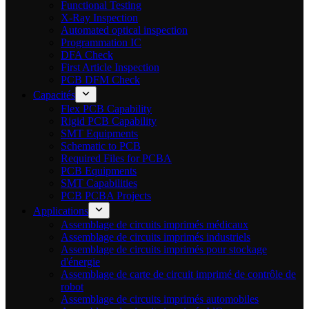
Functional Testing
X-Ray Inspection
Automated optical inspection
Programmation IC
DFA Check
First Article Inspection
PCB DFM Check
Capacités
Flex PCB Capability
Rigid PCB Capability
SMT Equipments
Schematic to PCB
Required Files for PCBA
PCB Equipments
SMT Capabilities
PCB PCBA Projects
Applications
Assemblage de circuits imprimés médicaux
Assemblage de circuits imprimés industriels
Assemblage de circuits imprimés pour stockage
d'énergie
Assemblage de carte de circuit imprimé de contrôle de
robot
Assemblage de circuits imprimés automobiles