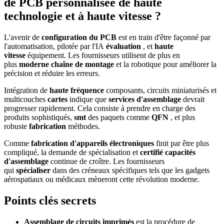
de PCB personnalisée de haute
technologie et à haute vitesse ?
L'avenir de
configuration du PCB
est en train d'être façonné par
l'automatisation, pilotée par l'IA
évaluation
, et
haute
vitesse
équipement. Les fournisseurs utilisent de plus en
plus
moderne
chaîne de montage
et la robotique pour améliorer la
précision et réduire les erreurs.
Intégration de
haute fréquence
composants, circuits miniaturisés et
multicouches
cartes
indique que
services d'assemblage
devrait
progresser rapidement. Cela consiste à prendre en charge des
produits sophistiqués,
smt
des paquets comme
QFN
, et plus
robuste
fabrication
méthodes.
Comme
fabrication d'appareils électroniques
finit par être plus
compliqué, la demande de spécialisation et
certifié
capacités
d'assemblage
continue de croître. Les fournisseurs
qui
spécialiser
dans des créneaux spécifiques tels que les gadgets
aérospatiaux ou médicaux mèneront cette révolution moderne.
Points clés secrets
Assemblage de circuits imprimés
est la procédure de