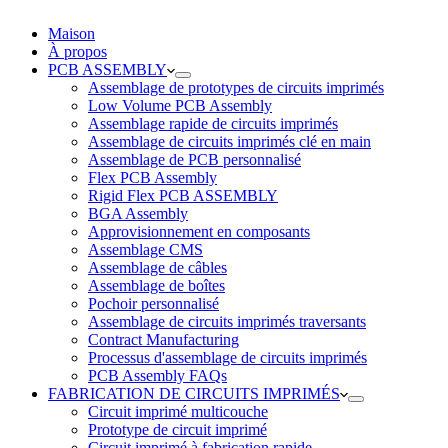
Maison
À propos
PCB ASSEMBLY
Assemblage de prototypes de circuits imprimés
Low Volume PCB Assembly
Assemblage rapide de circuits imprimés
Assemblage de circuits imprimés clé en main
Assemblage de PCB personnalisé
Flex PCB Assembly
Rigid Flex PCB ASSEMBLY
BGA Assembly
Approvisionnement en composants
Assemblage CMS
Assemblage de câbles
Assemblage de boîtes
Pochoir personnalisé
Assemblage de circuits imprimés traversants
Contract Manufacturing
Processus d'assemblage de circuits imprimés
PCB Assembly FAQs
FABRICATION DE CIRCUITS IMPRIMÉS
Circuit imprimé multicouche
Prototype de circuit imprimé
Circuit imprimé à fabrication rapide