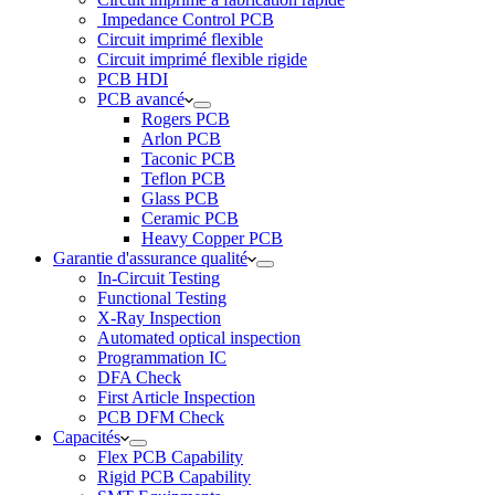
Impedance Control PCB
Circuit imprimé flexible
Circuit imprimé flexible rigide
PCB HDI
PCB avancé
Rogers PCB
Arlon PCB
Taconic PCB
Teflon PCB
Glass PCB
Ceramic PCB
Heavy Copper PCB
Garantie d'assurance qualité
In-Circuit Testing
Functional Testing
X-Ray Inspection
Automated optical inspection
Programmation IC
DFA Check
First Article Inspection
PCB DFM Check
Capacités
Flex PCB Capability
Rigid PCB Capability