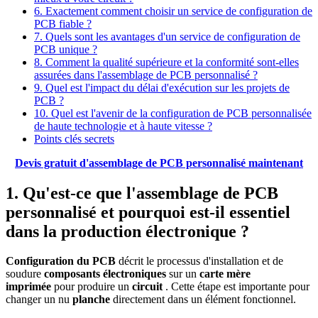
6. Exactement comment choisir un service de configuration de
PCB fiable ?
7. Quels sont les avantages d'un service de configuration de
PCB unique ?
8. Comment la qualité supérieure et la conformité sont-elles
assurées dans l'assemblage de PCB personnalisé ?
9. Quel est l'impact du délai d'exécution sur les projets de
PCB ?
10. Quel est l'avenir de la configuration de PCB personnalisée
de haute technologie et à haute vitesse ?
Points clés secrets
Devis gratuit d'assemblage de PCB personnalisé maintenant
1. Qu'est-ce que l'assemblage de PCB
personnalisé et pourquoi est-il essentiel
dans la production électronique ?
Configuration du PCB
décrit le processus d'installation et de
soudure
composants électroniques
sur un
carte mère
imprimée
pour produire un
circuit
. Cette étape est importante pour
changer un nu
planche
directement dans un élément fonctionnel.