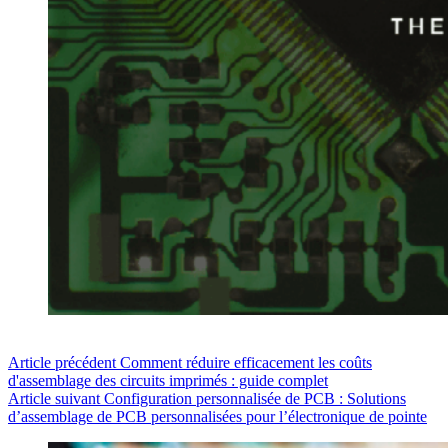
Article
précédent
Comment réduire efficacement les coûts
d'assemblage des circuits imprimés : guide complet
Article
suivant
Configuration personnalisée de PCB : Solutions
d’assemblage de PCB personnalisées pour l’électronique de pointe