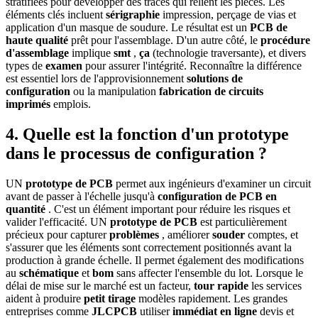
stratifiées pour développer des traces qui relient les pièces. Les
éléments clés incluent
sérigraphie
impression, perçage de vias et
application d'un masque de soudure. Le résultat est un
PCB de
haute qualité
prêt pour l'assemblage. D'un autre côté, le
procédure
d'assemblage
implique
smt
,
ça
(technologie traversante), et divers
types de
examen
pour assurer l'intégrité. Reconnaître la différence
est essentiel lors de l'approvisionnement
solutions de
configuration
ou la manipulation
fabrication de circuits
imprimés
emplois.
4. Quelle est la fonction d'un prototype
dans le processus de configuration ?
UN
prototype de PCB
permet aux ingénieurs d'examiner un circuit
avant de passer à l'échelle jusqu'à
configuration de PCB en
quantité
. C'est un élément important pour réduire les risques et
valider l'efficacité. UN
prototype de PCB
est particulièrement
précieux pour capturer
problèmes
, améliorer
souder
comptes, et
s'assurer que les éléments sont correctement positionnés avant la
production à grande échelle. Il permet également des modifications
au
schématique
et
bom
sans affecter l'ensemble du lot. Lorsque le
délai de mise sur le marché est un facteur,
tour rapide
les services
aident à produire
petit tirage
modèles rapidement. Les grandes
entreprises comme
JLCPCB
utiliser
immédiat en ligne
devis et