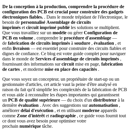
De la conception à la production, comprendre la procédure de
configuration des PCB est crucial pour construire des gadgets
électroniques fiables.
. Dans le monde trépidant de l'électronique, le
besoin de
personnalisé
Assemblage de circuits
imprimés
et
circuit imprimé publié
les solutions se multiplient.
Que vous travailliez sur un
modèle
ou gérer
Configuration de
PCB en volume
, comprendre le
procédure d'assemblage
—
de
fabrication de circuits imprimés
à
soudure
,
évaluation
, et
enfin
livraison
— est essentiel pour construire des circuits fiables et
dignes de confiance. Ce blog est votre guide complet pour naviguer
dans le monde de
Services d'assemblage de circuits imprimés
,
fournissant des informations sur
circuit
mise en page,
fabrication
de cartes
, et moderne
mise en place des capacités
.
Que vous soyez un concepteur, un propriétaire de start-up ou un
gestionnaire d'articles, cet article vaut la peine d'être analysé en
raison du fait qu'il simplifie les complexités de la fabrication de PCB
et vous aide à reconnaître les étapes importantes qui garantissent
un
PCB de qualité supérieure
— du choix d'un
distributeur
à la
dernière
évaluation
. Avec des suggestions sur
automatisation
,
améliorer
délai d'exécution
, et en utilisant
moderne
appareils
comme
Zone d'intérêt
et
radiographie
, ce guide vous fournit tout
ce dont vous avez besoin pour optimiser votre
prochain
numérique
tâche.