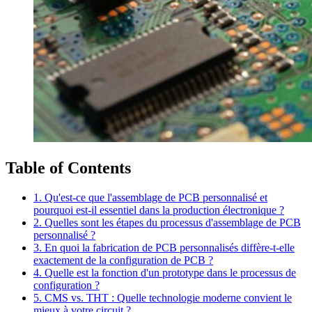
Table of Contents
1. Qu'est-ce que l'assemblage de PCB personnalisé et
pourquoi est-il essentiel dans la production électronique ?
2. Quelles sont les étapes du processus d'assemblage de PCB
personnalisé ?
3. En quoi la fabrication de PCB personnalisés diffère-t-elle
exactement de la configuration de PCB ?
4. Quelle est la fonction d'un prototype dans le processus de
configuration ?
5. CMS vs. THT : Quelle technologie moderne convient le
mieux à votre circuit ?