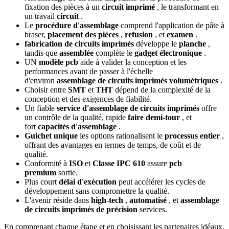
fixation des pièces à un
circuit imprimé
, le transformant en
un travail
circuit
.
Le
procédure d'assemblage
comprend l'application de pâte à
braser,
placement des pièces
,
refusion
, et
examen
.
fabrication de circuits imprimés
développe le
planche
,
tandis que
assemblée
complète le
gadget électronique
.
UN
modèle pcb
aide à valider la conception et les
performances avant de passer à l'échelle
d'environ
assemblage de circuits imprimés volumétriques
.
Choisir entre
SMT
et
THT
dépend de la complexité de la
conception et des exigences de fiabilité.
Un fiable
service d'assemblage de circuits imprimés
offre
un contrôle de la qualité, rapide
faire demi-tour
, et
fort
capacités d'assemblage
.
Guichet unique
les options rationalisent le
processus entier
,
offrant des avantages en termes de temps, de coût et de
qualité.
Conformité à
ISO
et
Classe IPC 610
assure
pcb
premium
sortie.
Plus court
délai d'exécution
peut accélérer les cycles de
développement sans compromettre la qualité.
L'avenir réside dans
high-tech
,
automatisé
, et
assemblage
de circuits imprimés de précision
services.
En comprenant chaque étape et en choisissant les partenaires idéaux,