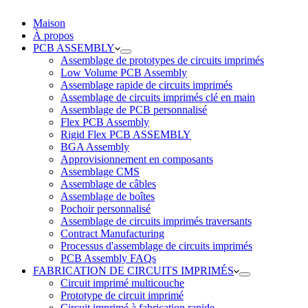
Maison
À propos
PCB ASSEMBLY
Assemblage de prototypes de circuits imprimés
Low Volume PCB Assembly
Assemblage rapide de circuits imprimés
Assemblage de circuits imprimés clé en main
Assemblage de PCB personnalisé
Flex PCB Assembly
Rigid Flex PCB ASSEMBLY
BGA Assembly
Approvisionnement en composants
Assemblage CMS
Assemblage de câbles
Assemblage de boîtes
Pochoir personnalisé
Assemblage de circuits imprimés traversants
Contract Manufacturing
Processus d'assemblage de circuits imprimés
PCB Assembly FAQs
FABRICATION DE CIRCUITS IMPRIMÉS
Circuit imprimé multicouche
Prototype de circuit imprimé
Circuit imprimé à fabrication rapide