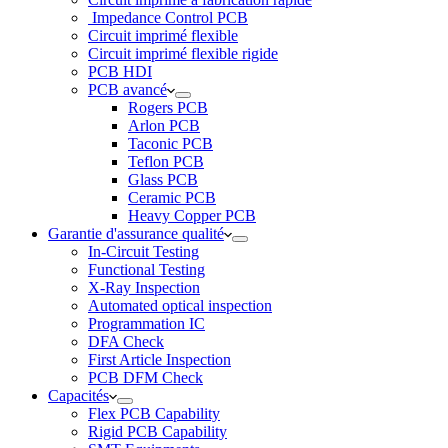
Impedance Control PCB
Circuit imprimé flexible
Circuit imprimé flexible rigide
PCB HDI
PCB avancé
Rogers PCB
Arlon PCB
Taconic PCB
Teflon PCB
Glass PCB
Ceramic PCB
Heavy Copper PCB
Garantie d'assurance qualité
In-Circuit Testing
Functional Testing
X-Ray Inspection
Automated optical inspection
Programmation IC
DFA Check
First Article Inspection
PCB DFM Check
Capacités
Flex PCB Capability
Rigid PCB Capability