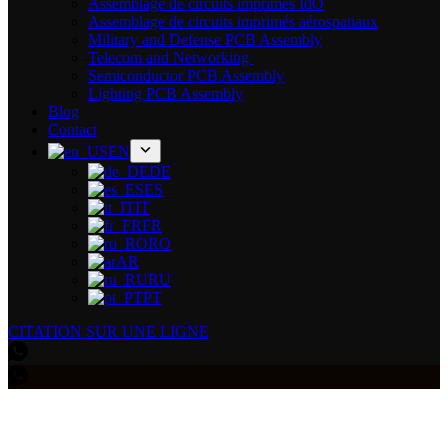
Assemblage de circuits imprimés IdO
Assemblage de circuits imprimés aérospatiaux
Military and Defense PCB Assembly
Telecom and Networking
Semiconductor PCB Assembly
Lighting PCB Assembly
Blog
Contact
EN
DE
ES
IT
FR
RO
AR
RU
PT
CITATION SUR UNE LIGNE