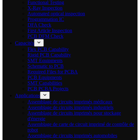
Functional Testing
X-Ray Inspection
Automated optical inspection
Programmation IC
DFA Check
First Article Inspection
PCB DFM Check
Capacités
Flex PCB Capability
Rigid PCB Capability
SMT Equipments
Schematic to PCB
Required Files for PCBA
PCB Equipments
SMT Capabilities
PCB PCBA Projects
Applications
Assemblage de circuits imprimés médicaux
Assemblage de circuits imprimés industriels
Assemblage de circuits imprimés pour stockage
d'énergie
Assemblage de carte de circuit imprimé de contrôle de
robot
Assemblage de circuits imprimés automobiles