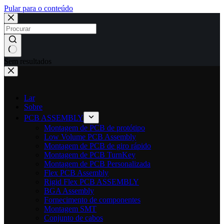
Pular para o conteúdo
Sem resultados
Lar
Sobre
PCB ASSEMBLY
Montagem de PCB de protótipo
Low Volume PCB Assembly
Montagem de PCB de giro rápido
Montagem de PCB TurnKey
Montagem de PCB Personalizada
Flex PCB Assembly
Rigid Flex PCB ASSEMBLY
BGA Assembly
Fornecimento de componentes
Montagem SMT
Conjunto de cabos