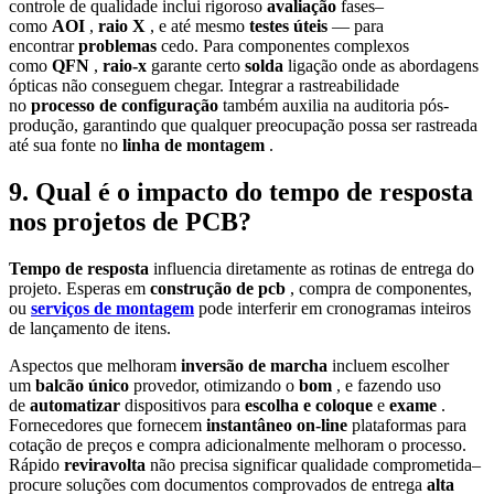
controle de qualidade inclui rigoroso
avaliação
fases–
como
AOI
,
raio X
, e até mesmo
testes úteis
— para
encontrar
problemas
cedo. Para componentes complexos
como
QFN
,
raio-x
garante certo
solda
ligação onde as abordagens
ópticas não conseguem chegar. Integrar a rastreabilidade
no
processo de configuração
também auxilia na auditoria pós-
produção, garantindo que qualquer preocupação possa ser rastreada
até sua fonte no
linha de montagem
.
9. Qual é o impacto do tempo de resposta
nos projetos de PCB?
Tempo de resposta
influencia diretamente as rotinas de entrega do
projeto. Esperas em
construção de pcb
, compra de componentes,
ou
serviços de montagem
pode interferir em cronogramas inteiros
de lançamento de itens.
Aspectos que melhoram
inversão de marcha
incluem escolher
um
balcão único
provedor, otimizando o
bom
, e fazendo uso
de
automatizar
dispositivos para
escolha e coloque
e
exame
.
Fornecedores que fornecem
instantâneo on-line
plataformas para
cotação de preços e compra adicionalmente melhoram o processo.
Rápido
reviravolta
não precisa significar qualidade comprometida–
procure soluções com documentos comprovados de entrega
alta