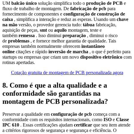
UM
balcão único
solução simplifica todo o
produção de PCB
e
fluxo de trabalho de montagem. De
fabricação de pcb
para
fornecimento de componentes e
configuração de construção de
caixa
, simplifica a interação e reduz as esperas. Usando um
chave
na mão
versão, o provedor gerencia tudo:
tábua
fabricação,
aquisição de peças,
smt
ou
aquilo
montagem, teste e
também
remessa
. Isso diminui
preparação
, diminui o risco
de
problemas
, e fornece melhor garantia de qualidade. Tais
empresas também normalmente oferecem
instantâneo
online
citações e rápido
inversão de marcha
, o que é perfeito para
startups ou empresas que criam um novo
dispositivo eletrônico
com
rotinas apertadas.
Cotação gratuita de montagem de PCB personalizada agora
8. Como é que a alta qualidade e a
conformidade são garantidas na
montagem de PCB personalizada?
Preservar a qualidade em
configuração de pcb
começa com a
conformidade com os requisitos internacionais, como
ISO
e
Classe
IPC 610
. Essas certificações ajudam
certificar
que seu item atende
a critérios rigorosos de segurança e segurança e eficiência. O