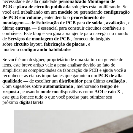
necessidade de alta qualidade
personalizado
Montagem de
PCB
e
placa de circuito publicada
soluções está proliferando. Se
você está trabalhando em um
modelo
ou gerenciando
configuração
de PCB em volume
, entendendo o
procedimento de
montagem
— de
Fabricação de PCB
para
de solda
,
avaliação
, e
último
entrega
— é essencial para construir circuitos confiáveis e
confiáveis. Este blog é seu guia abrangente para navegar no mundo
de
Serviços de montagem de PCB
, fornecendo insights
sobre
circuito
layout,
fabricação de placas
, e
moderno
configurando habilidades
.
Se você é um designer, proprietário de uma startup ou gerente de
itens, este breve artigo vale a pena analisar devido ao fato de
simplificar as complexidades da fabricação de PCB e ajuda você a
reconhecer as etapas importantes que garantem um
PCB de alta
qualidade
— de escolher um
distribuidor
para último
avaliação
.
Com sugestões sobre
automatizando
, melhorando
tempo de
resposta
, e usando
moderno
dispositivos como
AOI
e
raio X
,
este guia fornece tudo o que você precisa para otimizar seu
próximo
digital
tarefa.