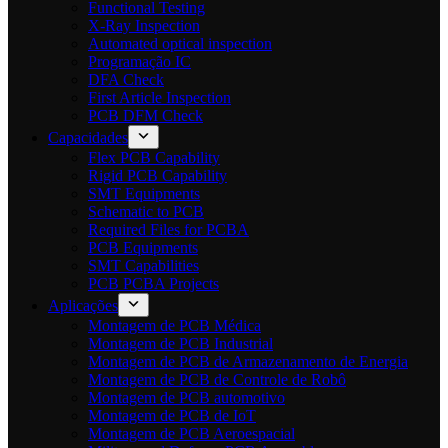
Functional Testing
X-Ray Inspection
Automated optical inspection
Programação IC
DFA Check
First Article Inspection
PCB DFM Check
Capacidades
Flex PCB Capability
Rigid PCB Capability
SMT Equipments
Schematic to PCB
Required Files for PCBA
PCB Equipments
SMT Capabilities
PCB PCBA Projects
Aplicações
Montagem de PCB Médica
Montagem de PCB Industrial
Montagem de PCB de Armazenamento de Energia
Montagem de PCB de Controle de Robô
Montagem de PCB automotivo
Montagem de PCB de IoT
Montagem de PCB Aeroespacial