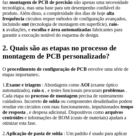
faz
montagem de PCB de precisão
não apenas uma necessidade
tecnológica, mas uma base para um desempenho confiável do
produto. Além disso, a complexidade dos dias de hoje
alta
frequência
circuitos requer métodos de configuração avançados,
incluindo
smt
(tecnologia de montagem em superfície),
raio-
x
avaliações, e
escolha e área automatizadas
fabricantes para
garantir a execução notável do esquema de design.
2. Quais são as etapas no processo de
montagem de PCB personalizado?
O
procedimento de configuração de PCB
envolve uma série de
etapas importantes:.
1.
Exame e triagem
: Abordagens como
AOI
(exame óptico
automatizado),
raio-x
, e testes funcionais procuram
problemas
.
Cada etapa no
processo de montagem
precisa de rastreamento
cuidadoso. Incorreto
de solda
ou componentes desalinhados podem
resultar em circuitos com mau funcionamento, impulsionados
tempo
de resposta
, e despesa adicional. Dispositivos como
arquivos
centróides
e informações de BOM (custo de materiais) ajudam a
otimizar esta fase.
2.
Aplicação de pasta de solda
: Um padrão é usado para aplicar