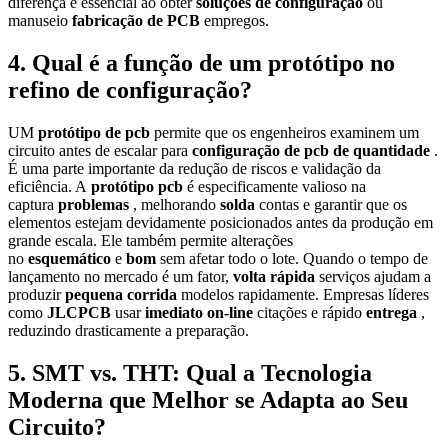
diferença é essencial ao obter
soluções de configuração
ou
manuseio
fabricação de PCB
empregos.
4. Qual é a função de um protótipo no
refino de configuração?
UM
protótipo de pcb
permite que os engenheiros examinem um
circuito antes de escalar para
configuração de pcb de quantidade
.
É uma parte importante da redução de riscos e validação da
eficiência. A
protótipo pcb
é especificamente valioso na
captura
problemas
, melhorando
solda
contas e garantir que os
elementos estejam devidamente posicionados antes da produção em
grande escala. Ele também permite alterações
no
esquemático
e
bom
sem afetar todo o lote. Quando o tempo de
lançamento no mercado é um fator,
volta rápida
serviços ajudam a
produzir
pequena corrida
modelos rapidamente. Empresas líderes
como
JLCPCB
usar
imediato on-line
citações e rápido
entrega
,
reduzindo drasticamente a preparação.
5. SMT vs. THT: Qual a Tecnologia
Moderna que Melhor se Adapta ao Seu
Circuito?