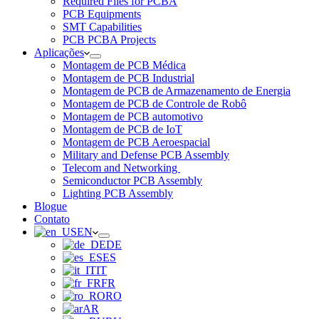
Required Files for PCBA
PCB Equipments
SMT Capabilities
PCB PCBA Projects
Aplicações
Montagem de PCB Médica
Montagem de PCB Industrial
Montagem de PCB de Armazenamento de Energia
Montagem de PCB de Controle de Robô
Montagem de PCB automotivo
Montagem de PCB de IoT
Montagem de PCB Aeroespacial
Military and Defense PCB Assembly
Telecom and Networking
Semiconductor PCB Assembly
Lighting PCB Assembly
Blogue
Contato
EN
DE
ES
IT
FR
RO
AR