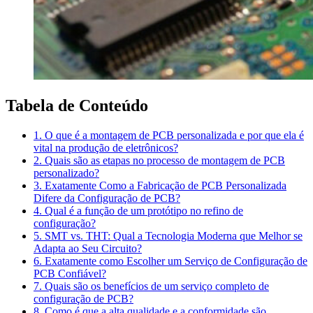
Tabela de Conteúdo
1. O que é a montagem de PCB personalizada e por que ela é
vital na produção de eletrônicos?
2. Quais são as etapas no processo de montagem de PCB
personalizado?
3. Exatamente Como a Fabricação de PCB Personalizada
Difere da Configuração de PCB?
4. Qual é a função de um protótipo no refino de
configuração?
5. SMT vs. THT: Qual a Tecnologia Moderna que Melhor se
Adapta ao Seu Circuito?
6. Exatamente como Escolher um Serviço de Configuração de
PCB Confiável?
7. Quais são os benefícios de um serviço completo de
configuração de PCB?
8. Como é que a alta qualidade e a conformidade são