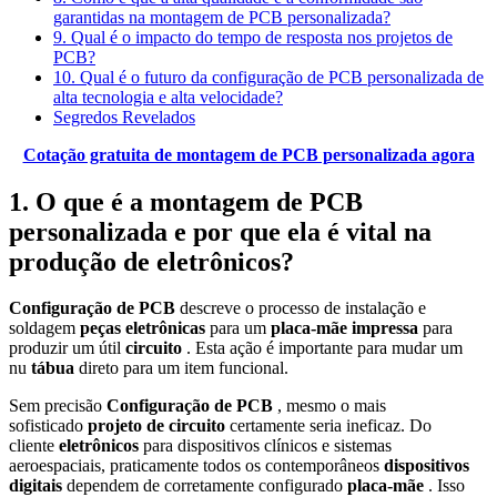
garantidas na montagem de PCB personalizada?
9. Qual é o impacto do tempo de resposta nos projetos de
PCB?
10. Qual é o futuro da configuração de PCB personalizada de
alta tecnologia e alta velocidade?
Segredos Revelados
Cotação gratuita de montagem de PCB personalizada agora
1. O que é a montagem de PCB
personalizada e por que ela é vital na
produção de eletrônicos?
Configuração de PCB
descreve o processo de instalação e
soldagem
peças eletrônicas
para um
placa-mãe impressa
para
produzir um útil
circuito
. Esta ação é importante para mudar um
nu
tábua
direto para um item funcional.
Sem precisão
Configuração de PCB
, mesmo o mais
sofisticado
projeto de circuito
certamente seria ineficaz. Do
cliente
eletrônicos
para dispositivos clínicos e sistemas
aeroespaciais, praticamente todos os contemporâneos
dispositivos
digitais
dependem de corretamente configurado
placa-mãe
. Isso