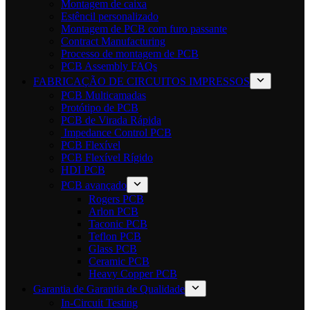
Montagem de caixa
Estêncil personalizado
Montagem de PCB com furo passante
Contract Manufacturing
Processo de montagem de PCB
PCB Assembly FAQs
FABRICAÇÃO DE CIRCUITOS IMPRESSOS
PCB Multicamadas
Protótipo de PCB
PCB de Virada Rápida
Impedance Control PCB
PCB Flexível
PCB Flexível Rígido
HDI PCB
PCB avançado
Rogers PCB
Arlon PCB
Taconic PCB
Teflon PCB
Glass PCB
Ceramic PCB
Heavy Copper PCB
Garantia de Garantia de Qualidade
In-Circuit Testing