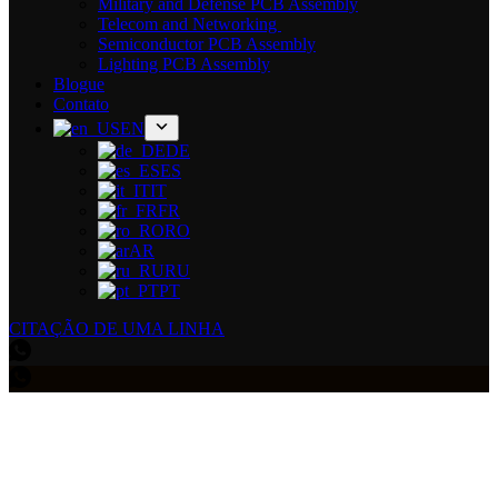
Military and Defense PCB Assembly
Telecom and Networking
Semiconductor PCB Assembly
Lighting PCB Assembly
Blogue
Contato
EN
DE
ES
IT
FR
RO
AR
RU
PT
CITAÇÃO DE UMA LINHA