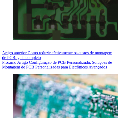
Artigo
anterior
Como reduzir efetivamente os custos de montagem
de PCB: guia completo
Próximo
Artigo
Configuração de PCB Personalizada: Soluções de
Montagem de PCB Personalizadas para Eletrônicos Avançados