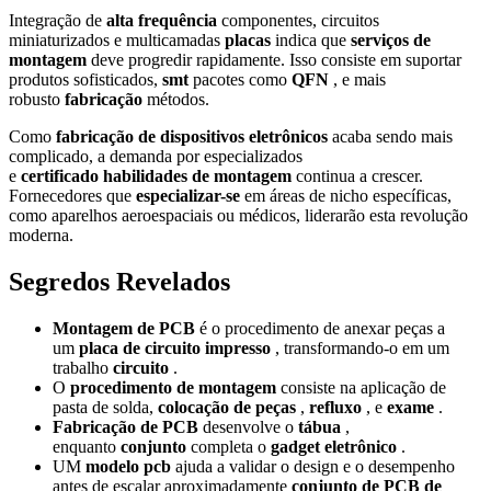
Integração de
alta frequência
componentes, circuitos
miniaturizados e multicamadas
placas
indica que
serviços de
montagem
deve progredir rapidamente. Isso consiste em suportar
produtos sofisticados,
smt
pacotes como
QFN
, e mais
robusto
fabricação
métodos.
Como
fabricação de dispositivos eletrônicos
acaba sendo mais
complicado, a demanda por especializados
e
certificado
habilidades de montagem
continua a crescer.
Fornecedores que
especializar-se
em áreas de nicho específicas,
como aparelhos aeroespaciais ou médicos, liderarão esta revolução
moderna.
Segredos Revelados
Montagem de PCB
é o procedimento de anexar peças a
um
placa de circuito impresso
, transformando-o em um
trabalho
circuito
.
O
procedimento de montagem
consiste na aplicação de
pasta de solda,
colocação de peças
,
refluxo
, e
exame
.
Fabricação de PCB
desenvolve o
tábua
,
enquanto
conjunto
completa o
gadget eletrônico
.
UM
modelo pcb
ajuda a validar o design e o desempenho
antes de escalar aproximadamente
conjunto de PCB de