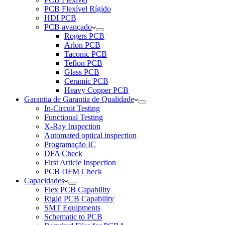
PCB Flexível Rígido
HDI PCB
PCB avançado
Rogers PCB
Arlon PCB
Taconic PCB
Teflon PCB
Glass PCB
Ceramic PCB
Heavy Copper PCB
Garantia de Garantia de Qualidade
In-Circuit Testing
Functional Testing
X-Ray Inspection
Automated optical inspection
Programação IC
DFA Check
First Article Inspection
PCB DFM Check
Capacidades
Flex PCB Capability
Rigid PCB Capability
SMT Equipments
Schematic to PCB