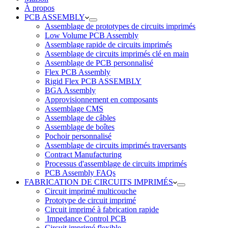
À propos
PCB ASSEMBLY
Assemblage de prototypes de circuits imprimés
Low Volume PCB Assembly
Assemblage rapide de circuits imprimés
Assemblage de circuits imprimés clé en main
Assemblage de PCB personnalisé
Flex PCB Assembly
Rigid Flex PCB ASSEMBLY
BGA Assembly
Approvisionnement en composants
Assemblage CMS
Assemblage de câbles
Assemblage de boîtes
Pochoir personnalisé
Assemblage de circuits imprimés traversants
Contract Manufacturing
Processus d'assemblage de circuits imprimés
PCB Assembly FAQs
FABRICATION DE CIRCUITS IMPRIMÉS
Circuit imprimé multicouche
Prototype de circuit imprimé
Circuit imprimé à fabrication rapide
Impedance Control PCB
Circuit imprimé flexible