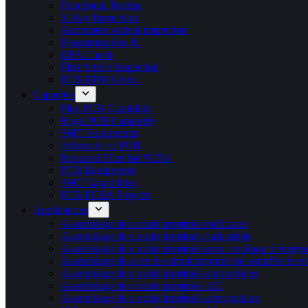
Functional Testing
X-Ray Inspection
Automated optical inspection
Programmation IC
DFA Check
First Article Inspection
PCB DFM Check
Capacités
Flex PCB Capability
Rigid PCB Capability
SMT Equipments
Schematic to PCB
Required Files for PCBA
PCB Equipments
SMT Capabilities
PCB PCBA Projects
Applications
Assemblage de circuits imprimés médicaux
Assemblage de circuits imprimés industriels
Assemblage de circuits imprimés pour stockage d'énergie
Assemblage de carte de circuit imprimé de contrôle de ro
Assemblage de circuits imprimés automobiles
Assemblage de circuits imprimés IdO
Assemblage de circuits imprimés aérospatiaux