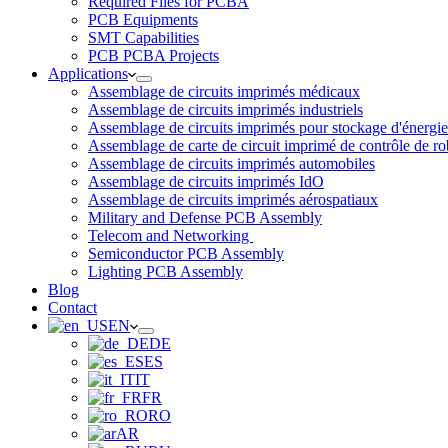
Required Files for PCBA
PCB Equipments
SMT Capabilities
PCB PCBA Projects
Applications
Assemblage de circuits imprimés médicaux
Assemblage de circuits imprimés industriels
Assemblage de circuits imprimés pour stockage d'énergie
Assemblage de carte de circuit imprimé de contrôle de ro
Assemblage de circuits imprimés automobiles
Assemblage de circuits imprimés IdO
Assemblage de circuits imprimés aérospatiaux
Military and Defense PCB Assembly
Telecom and Networking
Semiconductor PCB Assembly
Lighting PCB Assembly
Blog
Contact
EN
DE
ES
IT
FR
RO
AR