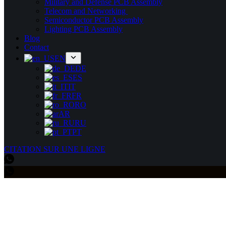
Military and Defense PCB Assembly
Telecom and Networking
Semiconductor PCB Assembly
Lighting PCB Assembly
Blog
Contact
EN
DE
ES
IT
FR
RO
AR
RU
PT
CITATION SUR UNE LIGNE