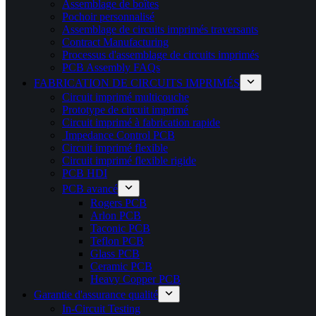
Assemblage de boîtes
Pochoir personnalisé
Assemblage de circuits imprimés traversants
Contract Manufacturing
Processus d'assemblage de circuits imprimés
PCB Assembly FAQs
FABRICATION DE CIRCUITS IMPRIMÉS
Circuit imprimé multicouche
Prototype de circuit imprimé
Circuit imprimé à fabrication rapide
Impedance Control PCB
Circuit imprimé flexible
Circuit imprimé flexible rigide
PCB HDI
PCB avancé
Rogers PCB
Arlon PCB
Taconic PCB
Teflon PCB
Glass PCB
Ceramic PCB
Heavy Copper PCB
Garantie d'assurance qualité
In-Circuit Testing