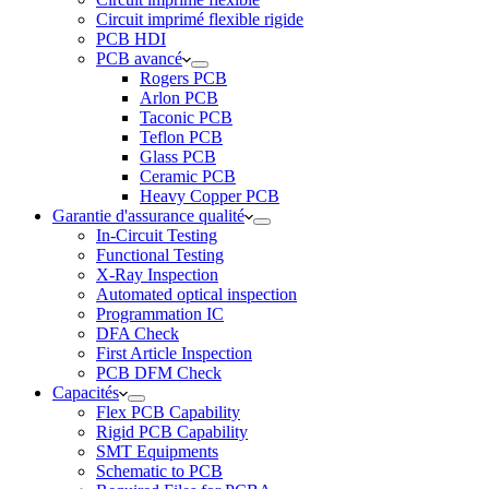
Circuit imprimé flexible rigide
PCB HDI
PCB avancé
Rogers PCB
Arlon PCB
Taconic PCB
Teflon PCB
Glass PCB
Ceramic PCB
Heavy Copper PCB
Garantie d'assurance qualité
In-Circuit Testing
Functional Testing
X-Ray Inspection
Automated optical inspection
Programmation IC
DFA Check
First Article Inspection
PCB DFM Check
Capacités
Flex PCB Capability
Rigid PCB Capability
SMT Equipments
Schematic to PCB