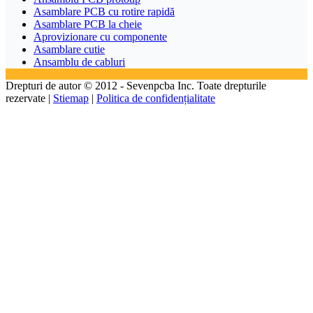
Asamblare PCB cu rotire rapidă
Asamblare PCB la cheie
Aprovizionare cu componente
Asamblare cutie
Ansamblu de cabluri
Drepturi de autor © 2012 - Sevenpcba Inc. Toate drepturile
rezervate |
Stiemap
|
Politica de confidențialitate