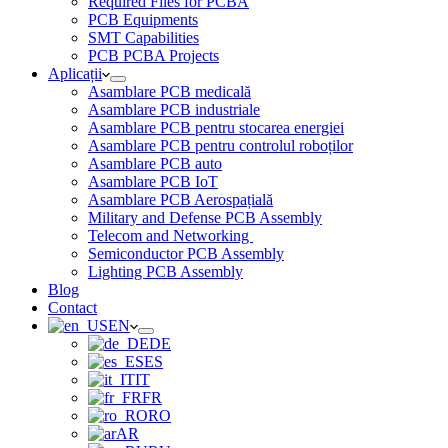
Required Files for PCBA
PCB Equipments
SMT Capabilities
PCB PCBA Projects
Aplicații
Asamblare PCB medicală
Asamblare PCB industriale
Asamblare PCB pentru stocarea energiei
Asamblare PCB pentru controlul roboților
Asamblare PCB auto
Asamblare PCB IoT
Asamblare PCB Aerospațială
Military and Defense PCB Assembly
Telecom and Networking
Semiconductor PCB Assembly
Lighting PCB Assembly
Blog
Contact
EN
DE
ES
IT
FR
RO
AR