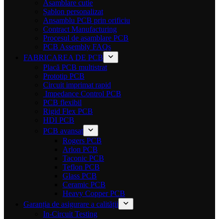
Asamblare cutie
Șablon personalizat
Ansamblu PCB prin orificiu
Contract Manufacturing
Procesul de asamblare PCB
PCB Assembly FAQs
FABRICAREA DE PCB
Placă PCB multistrat
Prototip PCB
Circuit imprimat rapid
Impedance Control PCB
PCB flexibil
Rigid Flex PCB
HDI PCB
PCB avansat
Rogers PCB
Arlon PCB
Taconic PCB
Teflon PCB
Glass PCB
Ceramic PCB
Heavy Copper PCB
Garanția de asigurare a calității
In-Circuit Testing