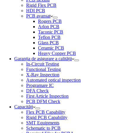
Rigid Flex PCB
HDI PCB
PCB avansat
Rogers PCB
Arlon PCB
Taconic PCB
Teflon PCB
Glass PCB
Ceramic PCB
Heavy Copper PCB
Garanția de asigurare a calității
In-Circuit Testing
Functional Testing
X-Ray Inspection
Automated optical inspection
Programare IC
DFA Check
First Article Inspection
PCB DFM Check
Capacități
Flex PCB Capability
Rigid PCB Capability
SMT Equipments
Schematic to PCB