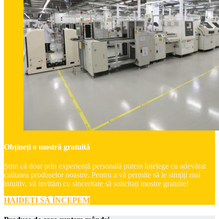
Obțineți o mostră gratuită
Știm că doar prin experiență personală putem înțelege cu adevărat
calitatea produselor noastre. Pentru a vă permite să le simțiți mai
intuitiv, vă invităm cu sinceritate să solicitați mostre gratuite!
HAIDEȚI SĂ ÎNCEPEM