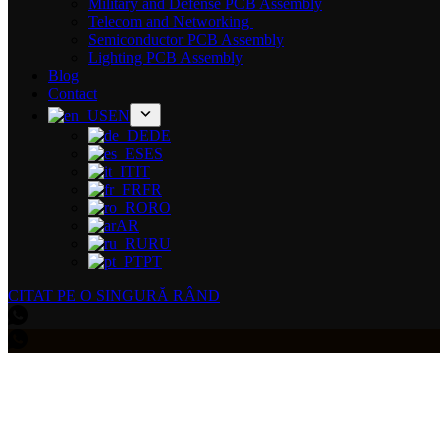
Military and Defense PCB Assembly
Telecom and Networking
Semiconductor PCB Assembly
Lighting PCB Assembly
Blog
Contact
EN
DE
ES
IT
FR
RO
AR
RU
PT
CITAT PE O SINGURĂ RÂND