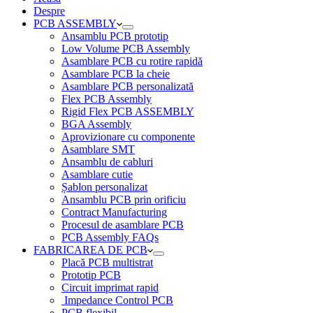
Despre
PCB ASSEMBLY
Ansamblu PCB prototip
Low Volume PCB Assembly
Asamblare PCB cu rotire rapidă
Asamblare PCB la cheie
Asamblare PCB personalizată
Flex PCB Assembly
Rigid Flex PCB ASSEMBLY
BGA Assembly
Aprovizionare cu componente
Asamblare SMT
Ansamblu de cabluri
Asamblare cutie
Șablon personalizat
Ansamblu PCB prin orificiu
Contract Manufacturing
Procesul de asamblare PCB
PCB Assembly FAQs
FABRICAREA DE PCB
Placă PCB multistrat
Prototip PCB
Circuit imprimat rapid
Impedance Control PCB
PCB flexibil