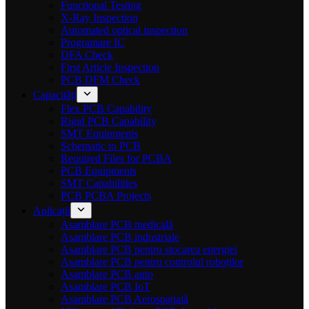
Functional Testing
X-Ray Inspection
Automated optical inspection
Programare IC
DFA Check
First Article Inspection
PCB DFM Check
Capacități
Flex PCB Capability
Rigid PCB Capability
SMT Equipments
Schematic to PCB
Required Files for PCBA
PCB Equipments
SMT Capabilities
PCB PCBA Projects
Aplicații
Asamblare PCB medicală
Asamblare PCB industriale
Asamblare PCB pentru stocarea energiei
Asamblare PCB pentru controlul roboților
Asamblare PCB auto
Asamblare PCB IoT
Asamblare PCB Aerospațială