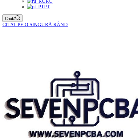
RU
PT
Caută
CITAT PE O SINGURĂ RÂND