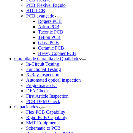
PCB Flexível Rígido
HDI PCB
PCB avançado
Rogers PCB
Arlon PCB
Taconic PCB
Teflon PCB
Glass PCB
Ceramic PCB
Heavy Copper PCB
Garantia de Garantia de Qualidade
In-Circuit Testing
Functional Testing
X-Ray Inspection
Automated optical inspection
Programação IC
DFA Check
First Article Inspection
PCB DFM Check
Capacidades
Flex PCB Capability
Rigid PCB Capability
SMT Equipments
Schematic to PCB