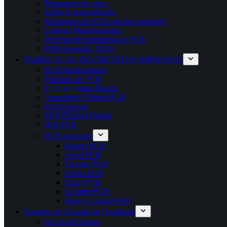
Montagem de caixa
Estêncil personalizado
Montagem de PCB com furo passante
Contract Manufacturing
Processo de montagem de PCB
PCB Assembly FAQs
FABRICAÇÃO DE CIRCUITOS IMPRESSOS
PCB Multicamadas
Protótipo de PCB
PCB de Virada Rápida
Impedance Control PCB
PCB Flexível
PCB Flexível Rígido
HDI PCB
PCB avançado
Rogers PCB
Arlon PCB
Taconic PCB
Teflon PCB
Glass PCB
Ceramic PCB
Heavy Copper PCB
Garantia de Garantia de Qualidade
In-Circuit Testing