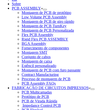
Sobre
PCB ASSEMBLY
Montagem de PCB de protótipo
Low Volume PCB Assembly
Montagem de PCB de giro rápido
Montagem de PCB TurnKey
Montagem de PCB Personalizada
Flex PCB Assembly
Rigid Flex PCB ASSEMBLY
BGA Assembly
Fornecimento de componentes
Montagem SMT
Conjunto de cabos
Montagem de caixa
Estêncil personalizado
Montagem de PCB com furo passante
Contract Manufacturing
Processo de montagem de PCB
PCB Assembly FAQs
FABRICAÇÃO DE CIRCUITOS IMPRESSOS
PCB Multicamadas
Protótipo de PCB
PCB de Virada Rápida
Impedance Control PCB
PCB Flexível