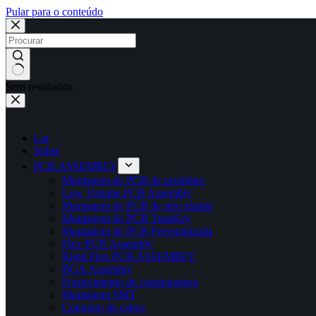
Pular para o conteúdo
Sem resultados
Lar
Sobre
PCB ASSEMBLY
Montagem de PCB de protótipo
Low Volume PCB Assembly
Montagem de PCB de giro rápido
Montagem de PCB TurnKey
Montagem de PCB Personalizada
Flex PCB Assembly
Rigid Flex PCB ASSEMBLY
BGA Assembly
Fornecimento de componentes
Montagem SMT
Conjunto de cabos