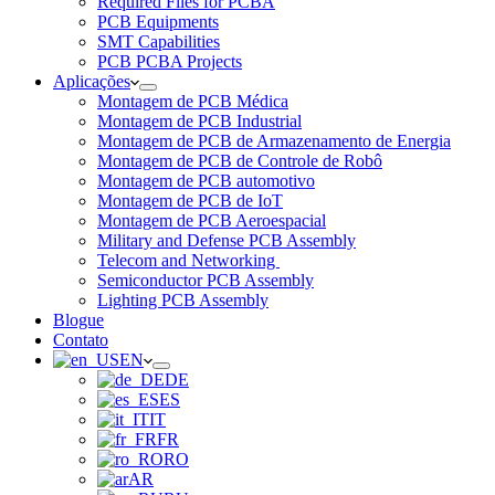
Required Files for PCBA
PCB Equipments
SMT Capabilities
PCB PCBA Projects
Aplicações
Montagem de PCB Médica
Montagem de PCB Industrial
Montagem de PCB de Armazenamento de Energia
Montagem de PCB de Controle de Robô
Montagem de PCB automotivo
Montagem de PCB de IoT
Montagem de PCB Aeroespacial
Military and Defense PCB Assembly
Telecom and Networking
Semiconductor PCB Assembly
Lighting PCB Assembly
Blogue
Contato
EN
DE
ES
IT
FR
RO
AR