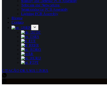
Military and Defense PCB Assembly
Telecom and Networking
Semiconductor PCB Assembly
Lighting PCB Assembly
Blogue
Contato
EN
DE
ES
IT
FR
RO
AR
RU
PT
CITAÇÃO DE UMA LINHA