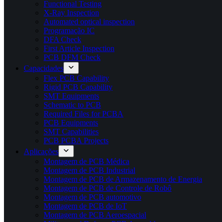
Functional Testing
X-Ray Inspection
Automated optical inspection
Programação IC
DFA Check
First Article Inspection
PCB DFM Check
Capacidades
Flex PCB Capability
Rigid PCB Capability
SMT Equipments
Schematic to PCB
Required Files for PCBA
PCB Equipments
SMT Capabilities
PCB PCBA Projects
Aplicações
Montagem de PCB Médica
Montagem de PCB Industrial
Montagem de PCB de Armazenamento de Energia
Montagem de PCB de Controle de Robô
Montagem de PCB automotivo
Montagem de PCB de IoT
Montagem de PCB Aeroespacial