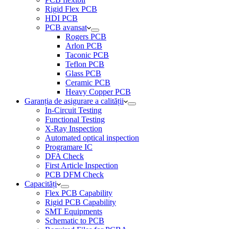
Rigid Flex PCB
HDI PCB
PCB avansat
Rogers PCB
Arlon PCB
Taconic PCB
Teflon PCB
Glass PCB
Ceramic PCB
Heavy Copper PCB
Garanția de asigurare a calității
In-Circuit Testing
Functional Testing
X-Ray Inspection
Automated optical inspection
Programare IC
DFA Check
First Article Inspection
PCB DFM Check
Capacități
Flex PCB Capability
Rigid PCB Capability
SMT Equipments
Schematic to PCB