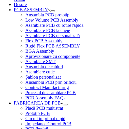
Despre
PCB ASSEMBLY
Ansamblu PCB prototip
Low Volume PCB Assembly
Asamblare PCB cu rotire rapidă
Asamblare PCB la cheie
Asamblare PCB personalizată
Flex PCB Assembly
Rigid Flex PCB ASSEMBLY
BGA Assembly
Aprovizionare cu componente
Asamblare SMT
Ansamblu de cabluri
Asamblare cutie
Șablon personalizat
Ansamblu PCB prin orificiu
Contract Manufacturing
Procesul de asamblare PCB
PCB Assembly FAQs
FABRICAREA DE PCB
Placă PCB multistrat
Prototip PCB
Circuit imprimat rapid
Impedance Control PCB
PCB flexibil