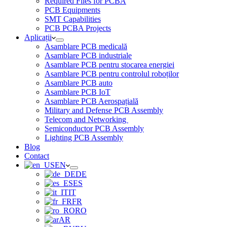
Required Files for PCBA
PCB Equipments
SMT Capabilities
PCB PCBA Projects
Aplicații
Asamblare PCB medicală
Asamblare PCB industriale
Asamblare PCB pentru stocarea energiei
Asamblare PCB pentru controlul roboților
Asamblare PCB auto
Asamblare PCB IoT
Asamblare PCB Aerospațială
Military and Defense PCB Assembly
Telecom and Networking
Semiconductor PCB Assembly
Lighting PCB Assembly
Blog
Contact
EN
DE
ES
IT
FR
RO
AR