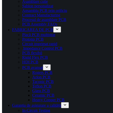
Asamblare cutie
Șablon personalizat
Ansamblu PCB prin orificiu
Contract Manufacturing
Procesul de asamblare PCB
PCB Assembly FAQs
FABRICAREA DE PCB
Placă PCB multistrat
Prototip PCB
Circuit imprimat rapid
Impedance Control PCB
PCB flexibil
Rigid Flex PCB
HDI PCB
PCB avansat
Rogers PCB
Arlon PCB
Taconic PCB
Teflon PCB
Glass PCB
Ceramic PCB
Heavy Copper PCB
Garanția de asigurare a calității
In-Circuit Testing