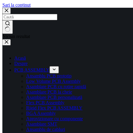
Sari la conținut
Niciun rezultat
Acasă
Despre
PCB ASSEMBLY
Ansamblu PCB prototip
Low Volume PCB Assembly
Asamblare PCB cu rotire rapidă
Asamblare PCB la cheie
Asamblare PCB personalizată
Flex PCB Assembly
Rigid Flex PCB ASSEMBLY
BGA Assembly
Aprovizionare cu componente
Asamblare SMT
Ansamblu de cabluri