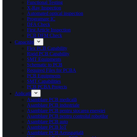
Functional Testing
X-Ray Inspection
Automated optical inspection
Programare IC
DFA Check
First Article Inspection
PCB DFM Check
Capacități
Flex PCB Capability
Rigid PCB Capability
SMT Equipments
Schematic to PCB
Required Files for PCBA
PCB Equipments
SMT Capabilities
PCB PCBA Projects
Aplicații
Asamblare PCB medicală
Asamblare PCB industriale
Asamblare PCB pentru stocarea energiei
Asamblare PCB pentru controlul roboților
Asamblare PCB auto
Asamblare PCB IoT
Asamblare PCB Aerospațială