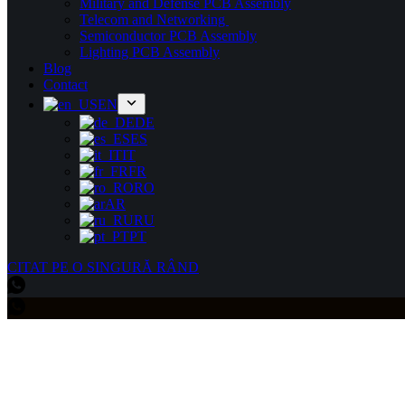
Military and Defense PCB Assembly
Telecom and Networking
Semiconductor PCB Assembly
Lighting PCB Assembly
Blog
Contact
EN
DE
ES
IT
FR
RO
AR
RU
PT
CITAT PE O SINGURĂ RÂND