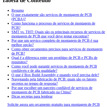
Tabela de Conteúdo
Resumo
O que exatamente são serviços de montagem de PCB
(PCBA)?
Como funciona o processo de serviços de montagem de
PCB?
SMT vs. THT: Quais são os principais recursos de serviços de
montagem de PCB que você deve tentar encontrar?
Por que um serviço completo de montagem de PCB é sua
melhor opção?
Como obter orçamentos precisos para serviços de montagem
de PCB?
Qual é a diferença entre um protótipo de PCB e PCBs de
requisitos?
Como você pode garantir serviços de montagem de PCB
confiáveis e de alta qualidade?
O que é Box Build Assembly e quando você precisa dele?
Navegando pela fabricação de PCB: quais são os fatores
secretos no tempo de resposta?
Por que escolher um parceiro confiável de serviços de
montagem de PCB fabricado na China?
Dicas secretas para lembrar
Solicite agora um orçamento gratuito para montagem de PCB