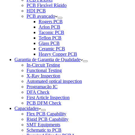
PCB Flexível Rígido
HDI PCB
PCB avançado
Rogers PCB
Arlon PCB
Taconic PCB
Teflon PCB
Glass PCB
Ceramic PCB
Heavy Copper PCB
Garantia de Garantia de Qualidade
In-Circuit Testing
Functional Testing
X-Ray Inspection
Automated optical inspection
Programação IC
DFA Check
First Article Inspection
PCB DFM Check
Capacidades
Flex PCB Capability
Rigid PCB Capability
SMT Equipments
Schematic to PCB