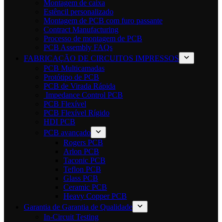
Montagem de caixa
Estêncil personalizado
Montagem de PCB com furo passante
Contract Manufacturing
Processo de montagem de PCB
PCB Assembly FAQs
FABRICAÇÃO DE CIRCUITOS IMPRESSOS
PCB Multicamadas
Protótipo de PCB
PCB de Virada Rápida
Impedance Control PCB
PCB Flexível
PCB Flexível Rígido
HDI PCB
PCB avançado
Rogers PCB
Arlon PCB
Taconic PCB
Teflon PCB
Glass PCB
Ceramic PCB
Heavy Copper PCB
Garantia de Garantia de Qualidade
In-Circuit Testing