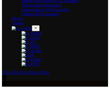
Military and Defense PCB Assembly
Telecom and Networking
Semiconductor PCB Assembly
Lighting PCB Assembly
Blogue
Contato
EN
DE
ES
IT
FR
RO
AR
RU
PT
CITAÇÃO DE UMA LINHA