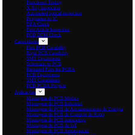
Functional Testing
X-Ray Inspection
Automated optical inspection
Programação IC
DFA Check
First Article Inspection
PCB DFM Check
Capacidades
Flex PCB Capability
Rigid PCB Capability
SMT Equipments
Schematic to PCB
Required Files for PCBA
PCB Equipments
SMT Capabilities
PCB PCBA Projects
Aplicações
Montagem de PCB Médica
Montagem de PCB Industrial
Montagem de PCB de Armazenamento de Energia
Montagem de PCB de Controle de Robô
Montagem de PCB automotivo
Montagem de PCB de IoT
Montagem de PCB Aeroespacial