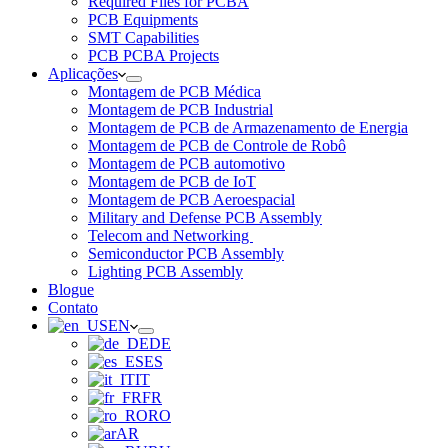
Required Files for PCBA
PCB Equipments
SMT Capabilities
PCB PCBA Projects
Aplicações
Montagem de PCB Médica
Montagem de PCB Industrial
Montagem de PCB de Armazenamento de Energia
Montagem de PCB de Controle de Robô
Montagem de PCB automotivo
Montagem de PCB de IoT
Montagem de PCB Aeroespacial
Military and Defense PCB Assembly
Telecom and Networking
Semiconductor PCB Assembly
Lighting PCB Assembly
Blogue
Contato
EN
DE
ES
IT
FR
RO
AR