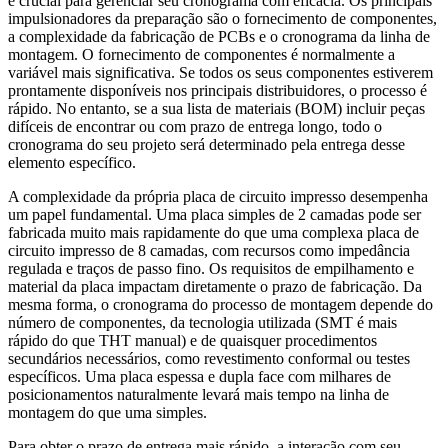
é crucial para gerenciar seu cronograma com eficácia. Os principais
impulsionadores da preparação são o fornecimento de componentes,
a complexidade da fabricação de PCBs e o cronograma da linha de
montagem. O fornecimento de componentes é normalmente a
variável mais significativa. Se todos os seus componentes estiverem
prontamente disponíveis nos principais distribuidores, o processo é
rápido. No entanto, se a sua lista de materiais (BOM) incluir peças
difíceis de encontrar ou com prazo de entrega longo, todo o
cronograma do seu projeto será determinado pela entrega desse
elemento específico.
A complexidade da própria placa de circuito impresso desempenha
um papel fundamental. Uma placa simples de 2 camadas pode ser
fabricada muito mais rapidamente do que uma complexa placa de
circuito impresso de 8 camadas, com recursos como impedância
regulada e traços de passo fino. Os requisitos de empilhamento e
material da placa impactam diretamente o prazo de fabricação. Da
mesma forma, o cronograma do processo de montagem depende do
número de componentes, da tecnologia utilizada (SMT é mais
rápido do que THT manual) e de quaisquer procedimentos
secundários necessários, como revestimento conformal ou testes
específicos. Uma placa espessa e dupla face com milhares de
posicionamentos naturalmente levará mais tempo na linha de
montagem do que uma simples.
Para obter o prazo de entrega mais rápido, a interação com seu