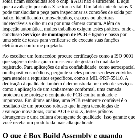
solda ficam escondidas sob o chip, a AOI não é suficiente. É aqui
que a avaliação por raios X se torna vital. Um fabricante de raios X
pode translucidar a peça para inspecionar as conexões de solda por
baixo, identificando curtos-circuitos, espaços ou aberturas
indetectáveis a olho nu ou por uma câmera comum. Além da
inspeção automática, muitos trabalhos exigem testes práticos, onde a
conclusão
Serviços de montagem de PCB
é ligado e passa por
uma série de testes para verificar se ele executa suas funções
eletrônicas conforme projetado.
Ao escolher um fornecedor, procure certificações como a ISO 9001,
que sugere a dedicação a um sistema de gestão da qualidade
registrado. Para aplicações de alta confiabilidade, como aeroespacial
ou dispositivos médicos, pergunte se eles podem ser desenvolvidos
para atender a requisitos específicos, como a MIL-PRF-55110. A
dedicação à qualidade também é demonstrada por meio de serviços
como a aplicação de um acabamento conformal, uma camada
protetora que protege o conjunto de PCB contra umidade e
impurezas. Em última análise, uma PCB realmente confiável é o
resultado de um processo robusto que integra tecnologias de
avaliação inovadoras, como AOI e raio-X, testes práticos
abrangentes e uma cultura abrangente de qualidade. Isso garante que
você receba um produto da mais alta qualidade.
O que é Box Build Assembly e quando