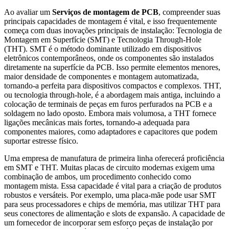
Ao avaliar um
Serviços de montagem de PCB
, compreender suas
principais capacidades de montagem é vital, e isso frequentemente
começa com duas inovações principais de instalação: Tecnologia de
Montagem em Superfície (SMT) e Tecnologia Through-Hole
(THT). SMT é o método dominante utilizado em dispositivos
eletrônicos contemporâneos, onde os componentes são instalados
diretamente na superfície da PCB. Isso permite elementos menores,
maior densidade de componentes e montagem automatizada,
tornando-a perfeita para dispositivos compactos e complexos. THT,
ou tecnologia through-hole, é a abordagem mais antiga, incluindo a
colocação de terminais de peças em furos perfurados na PCB e a
soldagem no lado oposto. Embora mais volumosa, a THT fornece
ligações mecânicas mais fortes, tornando-a adequada para
componentes maiores, como adaptadores e capacitores que podem
suportar estresse físico.
Uma empresa de manufatura de primeira linha oferecerá proficiência
em SMT e THT. Muitas placas de circuito modernas exigem uma
combinação de ambos, um procedimento conhecido como
montagem mista. Essa capacidade é vital para a criação de produtos
robustos e versáteis. Por exemplo, uma placa-mãe pode usar SMT
para seus processadores e chips de memória, mas utilizar THT para
seus conectores de alimentação e slots de expansão. A capacidade de
um fornecedor de incorporar sem esforço peças de instalação por