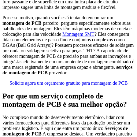
furo passante e de superfície em uma única placa de circuito
impresso sugere uma linha de montagem madura e flexível.
Por esse motivo, quando você está tentando encontrar um
montagem de PCB
parceiro, pergunte especificamente sobre suas
habilidades de montagem. Eles têm máquinas modernas de coleta e
colocação para alta velocidade
Montagem SMT
? Eles conseguem
lidar com elementos de passo fino e conjuntos complexos como
BGAs (Ball Grid Arrays)? Possuem processos eficazes de soldagem
por onda ou soldagem seletiva para peças THT? A capacidade de
oferecer montagem de PCB de precisão para ambas as inovações e
integrá-las efetivamente em um ambiente de montagem combinado é
uma marca registrada de uma empresa capaz e abrangente.
serviços
de montagem de PCB
provedor.
Solicite agora um orçamento gratuito para montagem de PCB
Por que um serviço completo de
montagem de PCB é sua melhor opção?
No complexo mundo do desenvolvimento eletrônico, lidar com
vários fornecedores para diferentes fases da produção pode ser um
problema logístico. É aqui que entra um ponto único
Serviços de
montagem de PCB
A empresa se destaca. Um verdadeiro parceiro