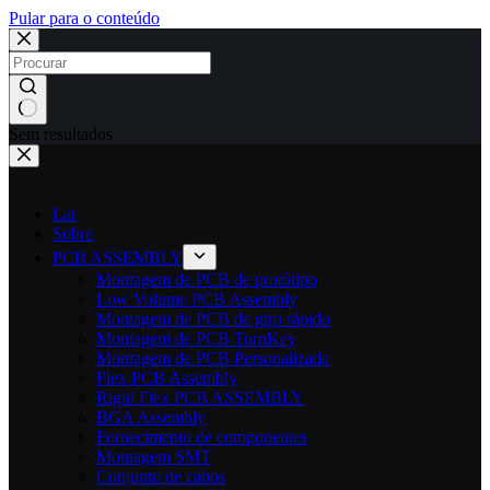
Pular para o conteúdo
Sem resultados
Lar
Sobre
PCB ASSEMBLY
Montagem de PCB de protótipo
Low Volume PCB Assembly
Montagem de PCB de giro rápido
Montagem de PCB TurnKey
Montagem de PCB Personalizada
Flex PCB Assembly
Rigid Flex PCB ASSEMBLY
BGA Assembly
Fornecimento de componentes
Montagem SMT
Conjunto de cabos