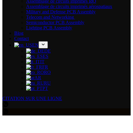
Assemblage de circuits imprimés IdO
Assemblage de circuits imprimés aérospatiaux
Military and Defense PCB Assembly
Telecom and Networking
Semiconductor PCB Assembly
Lighting PCB Assembly
Blog
Contact
EN
DE
ES
IT
FR
RO
AR
RU
PT
CITATION SUR UNE LIGNE