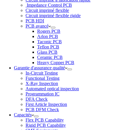
Impedance Control PCB
Circuit imprimé flexible
Circuit imprimé flexible rigide
PCB HDI
PCB avancé
Rogers PCB
Arlon PCB
Taconic PCB
Teflon PCB
Glass PCB
Ceramic PCB
Heavy Copper PCB
Garantie d'assurance qualité
In-Circuit Testing
Functional Testing
X-Ray Inspection
Automated optical inspection
Programmation IC
DFA Check
First Article Inspection
PCB DFM Check
Capacités
Flex PCB Capability
Rigid PCB Capability