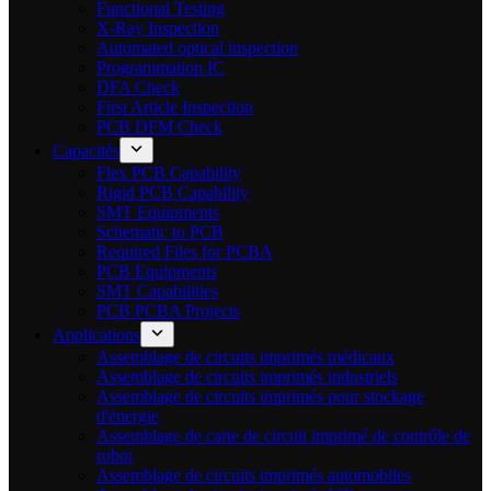
Functional Testing
X-Ray Inspection
Automated optical inspection
Programmation IC
DFA Check
First Article Inspection
PCB DFM Check
Capacités
Flex PCB Capability
Rigid PCB Capability
SMT Equipments
Schematic to PCB
Required Files for PCBA
PCB Equipments
SMT Capabilities
PCB PCBA Projects
Applications
Assemblage de circuits imprimés médicaux
Assemblage de circuits imprimés industriels
Assemblage de circuits imprimés pour stockage
d'énergie
Assemblage de carte de circuit imprimé de contrôle de
robot
Assemblage de circuits imprimés automobiles