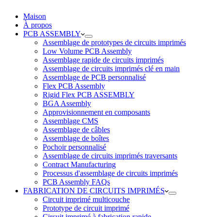
Maison
À propos
PCB ASSEMBLY
Assemblage de prototypes de circuits imprimés
Low Volume PCB Assembly
Assemblage rapide de circuits imprimés
Assemblage de circuits imprimés clé en main
Assemblage de PCB personnalisé
Flex PCB Assembly
Rigid Flex PCB ASSEMBLY
BGA Assembly
Approvisionnement en composants
Assemblage CMS
Assemblage de câbles
Assemblage de boîtes
Pochoir personnalisé
Assemblage de circuits imprimés traversants
Contract Manufacturing
Processus d'assemblage de circuits imprimés
PCB Assembly FAQs
FABRICATION DE CIRCUITS IMPRIMÉS
Circuit imprimé multicouche
Prototype de circuit imprimé
Circuit imprimé à fabrication rapide