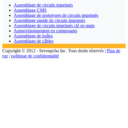
Assemblage de circuits imprimés
Assemblage CMS
Assemblage de prototypes de circuits imprimés
Assemblage rapide de circuits imprimés
Assemblage de circuits imprimés clé en main
Approvisionnement en composants
Assemblage de boîtes
Assemblage de câbles
Copyright © 2012 - Sevenpcba Inc. Tous droits réservés |
Plan de
rue
|
politique de confidentialité