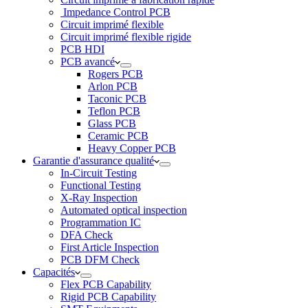
Impedance Control PCB
Circuit imprimé flexible
Circuit imprimé flexible rigide
PCB HDI
PCB avancé
Rogers PCB
Arlon PCB
Taconic PCB
Teflon PCB
Glass PCB
Ceramic PCB
Heavy Copper PCB
Garantie d'assurance qualité
In-Circuit Testing
Functional Testing
X-Ray Inspection
Automated optical inspection
Programmation IC
DFA Check
First Article Inspection
PCB DFM Check
Capacités
Flex PCB Capability
Rigid PCB Capability