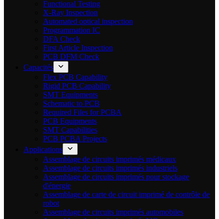
Functional Testing
X-Ray Inspection
Automated optical inspection
Programmation IC
DFA Check
First Article Inspection
PCB DFM Check
Capacités
Flex PCB Capability
Rigid PCB Capability
SMT Equipments
Schematic to PCB
Required Files for PCBA
PCB Equipments
SMT Capabilities
PCB PCBA Projects
Applications
Assemblage de circuits imprimés médicaux
Assemblage de circuits imprimés industriels
Assemblage de circuits imprimés pour stockage
d'énergie
Assemblage de carte de circuit imprimé de contrôle de
robot
Assemblage de circuits imprimés automobiles