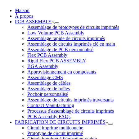
Maison
À propos
PCB ASSEMBLY
Assemblage de prototypes de circuits imprimés
Low Volume PCB Assembly
Assemblage rapide de circuits imprimés
Assemblage de circuits imprimés clé en main
Assemblage de PCB personnalisé
Flex PCB Assembly
Rigid Flex PCB ASSEMBLY
BGA Assembly
Approvisionnement en composants
Assemblage CMS
Assemblage de câbles
Assemblage de boîtes
Pochoir personnalisé
Assemblage de circuits imprimés traversants
Contract Manufacturing
Processus d'assemblage de circuits imprimés
PCB Assembly FAQs
FABRICATION DE CIRCUITS IMPRIMÉS
Circuit imprimé multicouche
Prototype de circuit imprimé
Circuit imprimé à fabrication rapide