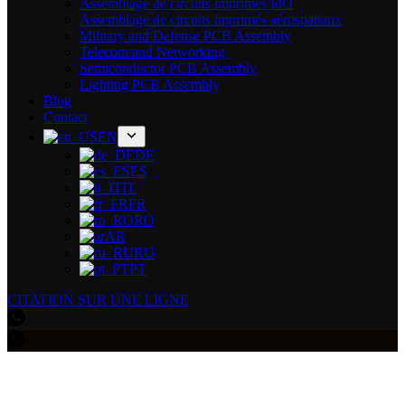
Assemblage de circuits imprimés IdO
Assemblage de circuits imprimés aérospatiaux
Military and Defense PCB Assembly
Telecom and Networking
Semiconductor PCB Assembly
Lighting PCB Assembly
Blog
Contact
EN
DE
ES
IT
FR
RO
AR
RU
PT
CITATION SUR UNE LIGNE