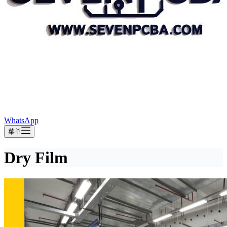
WhatsApp
菜单
Dry Film