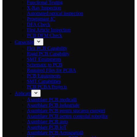
Functional Testing
X-Ray Inspection
Automated optical inspection
Programare IC
DFA Check
First Article Inspection
PCB DFM Check
Capacități
Flex PCB Capability
Rigid PCB Capability
SMT Equipments
Schematic to PCB
Required Files for PCBA
PCB Equipments
SMT Capabilities
PCB PCBA Projects
Aplicații
Asamblare PCB medicală
Asamblare PCB industriale
Asamblare PCB pentru stocarea energiei
Asamblare PCB pentru controlul roboților
Asamblare PCB auto
Asamblare PCB IoT
Asamblare PCB Aerospațială