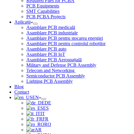
Required Files for PCBA
PCB Equipments
SMT Capabilities
PCB PCBA Projects
Aplicații
Asamblare PCB medicală
Asamblare PCB industriale
Asamblare PCB pentru stocarea energiei
Asamblare PCB pentru controlul roboților
Asamblare PCB auto
Asamblare PCB IoT
Asamblare PCB Aerospațială
Military and Defense PCB Assembly
Telecom and Networking
Semiconductor PCB Assembly
Lighting PCB Assembly
Blog
Contact
EN
DE
ES
IT
FR
RO
AR