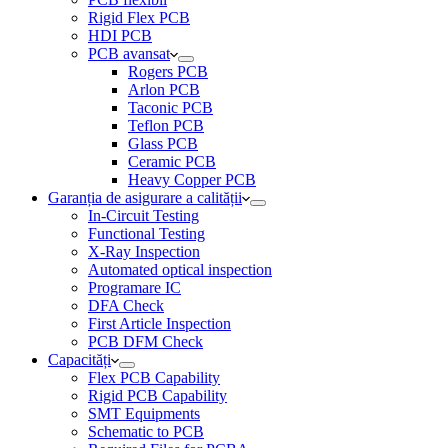
Rigid Flex PCB
HDI PCB
PCB avansat
Rogers PCB
Arlon PCB
Taconic PCB
Teflon PCB
Glass PCB
Ceramic PCB
Heavy Copper PCB
Garanția de asigurare a calității
In-Circuit Testing
Functional Testing
X-Ray Inspection
Automated optical inspection
Programare IC
DFA Check
First Article Inspection
PCB DFM Check
Capacități
Flex PCB Capability
Rigid PCB Capability
SMT Equipments
Schematic to PCB