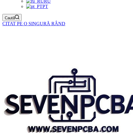
RU
PT
Caută
CITAT PE O SINGURĂ RÂND