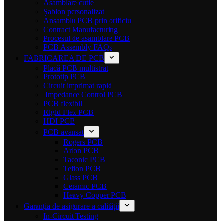
Asamblare cutie
Șablon personalizat
Ansamblu PCB prin orificiu
Contract Manufacturing
Procesul de asamblare PCB
PCB Assembly FAQs
FABRICAREA DE PCB
Placă PCB multistrat
Prototip PCB
Circuit imprimat rapid
Impedance Control PCB
PCB flexibil
Rigid Flex PCB
HDI PCB
PCB avansat
Rogers PCB
Arlon PCB
Taconic PCB
Teflon PCB
Glass PCB
Ceramic PCB
Heavy Copper PCB
Garanția de asigurare a calității
In-Circuit Testing