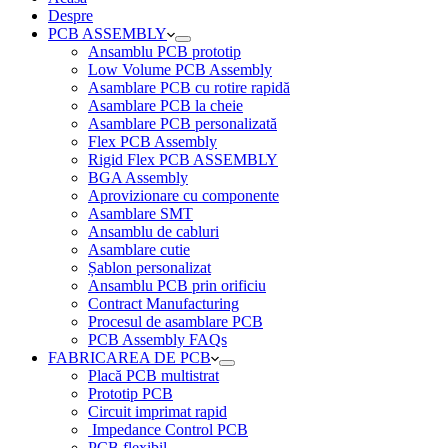
Despre
PCB ASSEMBLY
Ansamblu PCB prototip
Low Volume PCB Assembly
Asamblare PCB cu rotire rapidă
Asamblare PCB la cheie
Asamblare PCB personalizată
Flex PCB Assembly
Rigid Flex PCB ASSEMBLY
BGA Assembly
Aprovizionare cu componente
Asamblare SMT
Ansamblu de cabluri
Asamblare cutie
Șablon personalizat
Ansamblu PCB prin orificiu
Contract Manufacturing
Procesul de asamblare PCB
PCB Assembly FAQs
FABRICAREA DE PCB
Placă PCB multistrat
Prototip PCB
Circuit imprimat rapid
Impedance Control PCB
PCB flexibil