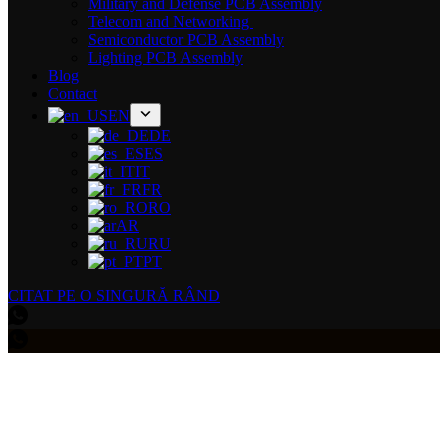
Military and Defense PCB Assembly
Telecom and Networking
Semiconductor PCB Assembly
Lighting PCB Assembly
Blog
Contact
EN
DE
ES
IT
FR
RO
AR
RU
PT
CITAT PE O SINGURĂ RÂND