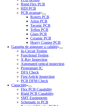
Rigid Flex PCB
HDI PCB
PCB avansat
Rogers PCB
Arlon PCB
Taconic PCB
Teflon PCB
Glass PCB
Ceramic PCB
Heavy Copper PCB
Garanția de asigurare a calității
In-Circuit Testing
Functional Testing
X-Ray Inspection
Automated optical inspection
Programare IC
DFA Check
First Article Inspection
PCB DFM Check
Capacități
Flex PCB Capability
Rigid PCB Capability
SMT Equipments
Schematic to PCB