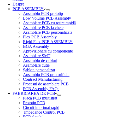
Despre
PCB ASSEMBLY
Ansamblu PCB prototip
Low Volume PCB Assembly
Asamblare PCB cu rotire rapidă
Asamblare PCB la cheie
Asamblare PCB personalizată
Flex PCB Assembly
Rigid Flex PCB ASSEMBLY
BGA Assembly
Aprovizionare cu componente
Asamblare SMT
Ansamblu de cabluri
Asamblare cutie
Șablon personalizat
Ansamblu PCB prin orificiu
Contract Manufacturing
Procesul de asamblare PCB
PCB Assembly FAQs
FABRICAREA DE PCB
Placă PCB multistrat
Prototip PCB
Circuit imprimat rapid
Impedance Control PCB
PCB flexibil