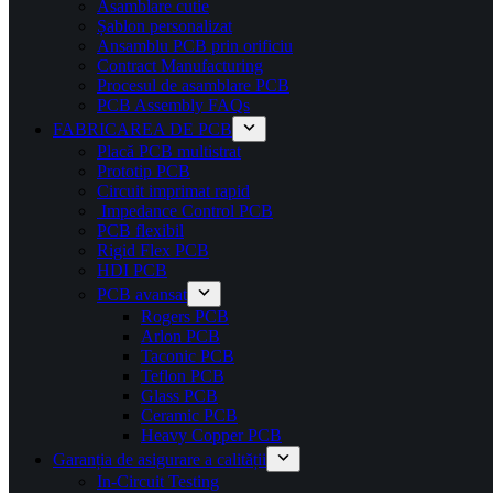
Asamblare cutie
Șablon personalizat
Ansamblu PCB prin orificiu
Contract Manufacturing
Procesul de asamblare PCB
PCB Assembly FAQs
FABRICAREA DE PCB
Placă PCB multistrat
Prototip PCB
Circuit imprimat rapid
Impedance Control PCB
PCB flexibil
Rigid Flex PCB
HDI PCB
PCB avansat
Rogers PCB
Arlon PCB
Taconic PCB
Teflon PCB
Glass PCB
Ceramic PCB
Heavy Copper PCB
Garanția de asigurare a calității
In-Circuit Testing