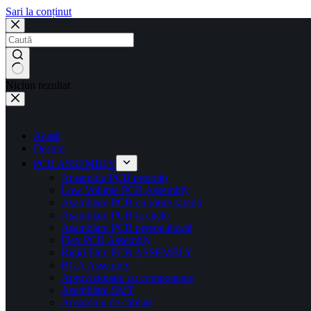
Sari la conținut
Niciun rezultat
Acasă
Despre
PCB ASSEMBLY
Ansamblu PCB prototip
Low Volume PCB Assembly
Asamblare PCB cu rotire rapidă
Asamblare PCB la cheie
Asamblare PCB personalizată
Flex PCB Assembly
Rigid Flex PCB ASSEMBLY
BGA Assembly
Aprovizionare cu componente
Asamblare SMT
Ansamblu de cabluri