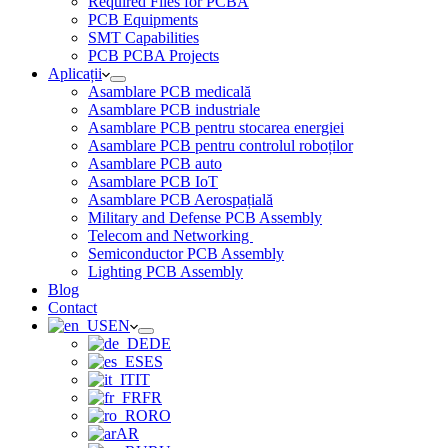
Required Files for PCBA
PCB Equipments
SMT Capabilities
PCB PCBA Projects
Aplicații
Asamblare PCB medicală
Asamblare PCB industriale
Asamblare PCB pentru stocarea energiei
Asamblare PCB pentru controlul roboților
Asamblare PCB auto
Asamblare PCB IoT
Asamblare PCB Aerospațială
Military and Defense PCB Assembly
Telecom and Networking
Semiconductor PCB Assembly
Lighting PCB Assembly
Blog
Contact
EN
DE
ES
IT
FR
RO
AR