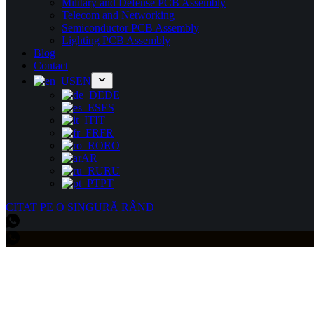
Military and Defense PCB Assembly
Telecom and Networking
Semiconductor PCB Assembly
Lighting PCB Assembly
Blog
Contact
EN
DE
ES
IT
FR
RO
AR
RU
PT
CITAT PE O SINGURĂ RÂND