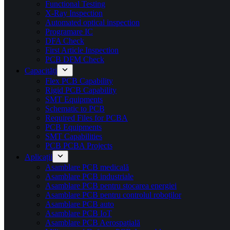
Functional Testing
X-Ray Inspection
Automated optical inspection
Programare IC
DFA Check
First Article Inspection
PCB DFM Check
Capacități
Flex PCB Capability
Rigid PCB Capability
SMT Equipments
Schematic to PCB
Required Files for PCBA
PCB Equipments
SMT Capabilities
PCB PCBA Projects
Aplicații
Asamblare PCB medicală
Asamblare PCB industriale
Asamblare PCB pentru stocarea energiei
Asamblare PCB pentru controlul roboților
Asamblare PCB auto
Asamblare PCB IoT
Asamblare PCB Aerospațială