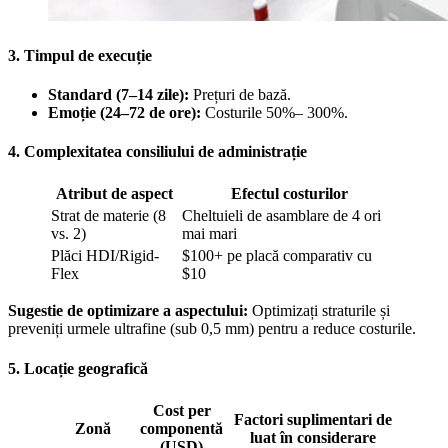
3. Timpul de execuție
Standard (7–14 zile):
Prețuri de bază.
Emoție (24–72 de ore):
Costurile 50%– 300%.
4. Complexitatea consiliului de administrație
Atribut de aspect
Efectul costurilor
Strat de materie (8
Cheltuieli de asamblare de 4 ori
vs. 2)
mai mari
Plăci HDI/Rigid-
$100+ pe placă comparativ cu
Flex
$10
Sugestie de optimizare a aspectului:
Optimizați straturile și
preveniți urmele ultrafine (sub 0,5 mm) pentru a reduce costurile.
5. Locație geografică
Cost per
Factori suplimentari de
Zonă
componentă
luat în considerare
(USD)