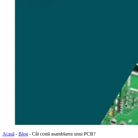
Acasă
-
Blog
-
Cât costă asamblarea unui PCB?