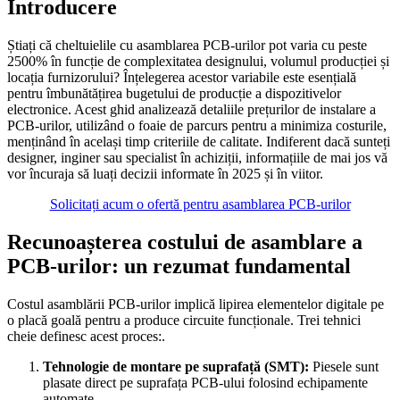
Introducere
Știați că cheltuielile cu asamblarea PCB-urilor pot varia cu peste
2500% în funcție de complexitatea designului, volumul producției și
locația furnizorului? Înțelegerea acestor variabile este esențială
pentru îmbunătățirea bugetului de producție a dispozitivelor
electronice. Acest ghid analizează detaliile prețurilor de instalare a
PCB-urilor, utilizând o foaie de parcurs pentru a minimiza costurile,
menținând în același timp criteriile de calitate. Indiferent dacă sunteți
designer, inginer sau specialist în achiziții, informațiile de mai jos vă
vor încuraja să luați decizii informate în 2025 și în viitor.
Solicitați acum o ofertă pentru asamblarea PCB-urilor
Recunoașterea costului de asamblare a
PCB-urilor: un rezumat fundamental
Costul asamblării PCB-urilor implică lipirea elementelor digitale pe
o placă goală pentru a produce circuite funcționale. Trei tehnici
cheie definesc acest proces:.
Tehnologie de montare pe suprafață (SMT):
Piesele sunt
plasate direct pe suprafața PCB-ului folosind echipamente
automate.