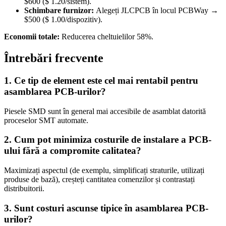
$600 ($ 1.20/sistem).
Schimbare furnizor:
Alegeți JLCPCB în locul PCBWay →
$500 ($ 1.00/dispozitiv).
Economii totale:
Reducerea cheltuielilor 58%.
Întrebări frecvente
1. Ce tip de element este cel mai rentabil pentru
asamblarea PCB-urilor?
Piesele SMD sunt în general mai accesibile de asamblat datorită
proceselor SMT automate.
2. Cum pot minimiza costurile de instalare a PCB-
ului fără a compromite calitatea?
Maximizați aspectul (de exemplu, simplificați straturile, utilizați
produse de bază), creșteți cantitatea comenzilor și contrastați
distribuitorii.
3. Sunt costuri ascunse tipice în asamblarea PCB-
urilor?