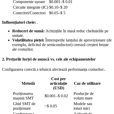
Componente ușoare
$0.001–$ 0.01
Circuite integrate (IC)
$0.10–$ 20
Conectori/Conectori
$0.05–$ 5
Influențiatori cheie:
.
Reduceri de sumă:
Achizițiile în masă reduc cheltuielile pe
unitate.
Volatilitatea pieței:
Întreruperile lanțului de aprovizionare (de
exemplu, deficitul de semiconductori) creează creșteri bruște
ale costurilor.
2. Prețurile forței de muncă vs. cele ale echipamentelor
Configurarea corectă a tehnicii afectează performanța costurilor:.
Cost per
Metodă
articulație
Caz de utilizare
(USD)
Poziționarea
Producție de
$0.001–$ 0.02
mașinii SMT
volum mare
Ghid SMT de
Modele sau
~$ 0.05
poziționare
loturi mici
Configurarea
Aplicații de