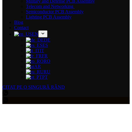
Military and Defense PCB Assembly
Telecom and Networking
Semiconductor PCB Assembly
Lighting PCB Assembly
Blog
Contact
EN
DE
ES
IT
FR
RO
AR
RU
PT
CITAT PE O SINGURĂ RÂND