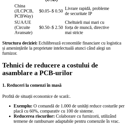
China
Livrare rapidă, probleme
(JLCPCB,
$0.05–$ 0.50
de securitate IP
PCBWay)
SUA/UE
Cheltuieli mai mari cu
(Circuite
$0.50–$ 2.50
forța de muncă, directive
Avansate)
mai stricte
Structura deciziei:
Echilibrează economiile financiare cu logistica
și amenințările la proprietate intelectuală atunci când alegi un
furnizor.
Tehnici de reducere a costului de
asamblare a PCB-urilor
1. Reduceri la comenzi în masă
Profită de situații economice de scară:.
Exemplu:
O comandă de 1.000 de unități reduce costurile per
placă cu 60%, comparativ cu 100 de sisteme.
Reducerea riscurilor:
Colaborare cu furnizorii, utilizând
termene de rambursare adaptabile pentru comenzile în vrac.