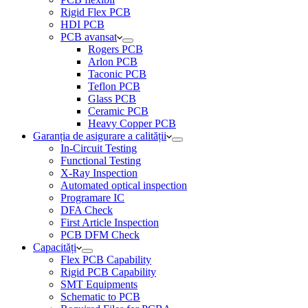
Rigid Flex PCB
HDI PCB
PCB avansat
Rogers PCB
Arlon PCB
Taconic PCB
Teflon PCB
Glass PCB
Ceramic PCB
Heavy Copper PCB
Garanția de asigurare a calității
In-Circuit Testing
Functional Testing
X-Ray Inspection
Automated optical inspection
Programare IC
DFA Check
First Article Inspection
PCB DFM Check
Capacități
Flex PCB Capability
Rigid PCB Capability
SMT Equipments
Schematic to PCB