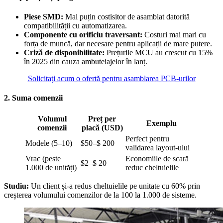
Piese SMD:
Mai puțin costisitor de asamblat datorită
compatibilității cu automatizarea.
Componente cu orificiu traversant:
Costuri mai mari cu
forța de muncă, dar necesare pentru aplicații de mare putere.
Criză de disponibilitate:
Prețurile MCU au crescut cu 15%
în 2025 din cauza ambuteiajelor în lanț.
Solicitați acum o ofertă pentru asamblarea PCB-urilor
2. Suma comenzii
Volumul
Preț per
Exemplu
comenzii
placă (USD)
Perfect pentru
Modele (5–10)
$50–$ 200
validarea layout-ului
Vrac (peste
Economiile de scară
$2–$ 20
1.000 de unități)
reduc cheltuielile
Studiu:
Un client și-a redus cheltuielile pe unitate cu 60% prin
creșterea volumului comenzilor de la 100 la 1.000 de sisteme.