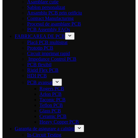
Asamblare cutie
Șablon personalizat
Ansamblu PCB prin orificiu
Contract Manufacturing
Procesul de asamblare PCB
PCB Assembly FAQs
FABRICAREA DE PCB
Placă PCB multistrat
Prototip PCB
Circuit imprimat rapid
Impedance Control PCB
PCB flexibil
Rigid Flex PCB
HDI PCB
PCB avansat
Rogers PCB
Arlon PCB
Taconic PCB
Teflon PCB
Glass PCB
Ceramic PCB
Heavy Copper PCB
Garanția de asigurare a calității
In-Circuit Testing