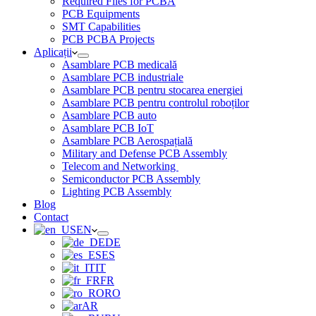
Required Files for PCBA
PCB Equipments
SMT Capabilities
PCB PCBA Projects
Aplicații
Asamblare PCB medicală
Asamblare PCB industriale
Asamblare PCB pentru stocarea energiei
Asamblare PCB pentru controlul roboților
Asamblare PCB auto
Asamblare PCB IoT
Asamblare PCB Aerospațială
Military and Defense PCB Assembly
Telecom and Networking
Semiconductor PCB Assembly
Lighting PCB Assembly
Blog
Contact
EN
DE
ES
IT
FR
RO
AR