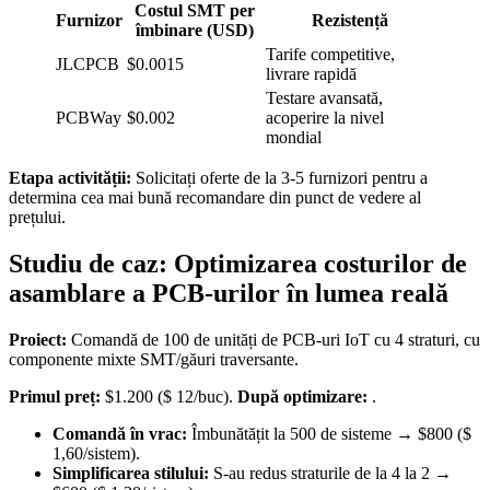
Costul SMT per
Furnizor
Rezistență
îmbinare (USD)
Tarife competitive,
JLCPCB
$0.0015
livrare rapidă
Testare avansată,
PCBWay
$0.002
acoperire la nivel
mondial
Etapa activității:
Solicitați oferte de la 3-5 furnizori pentru a
determina cea mai bună recomandare din punct de vedere al
prețului.
Studiu de caz: Optimizarea costurilor de
asamblare a PCB-urilor în lumea reală
Proiect:
Comandă de 100 de unități de PCB-uri IoT cu 4 straturi, cu
componente mixte SMT/găuri traversante.
Primul preț:
$1.200 ($ 12/buc).
După optimizare:
.
Comandă în vrac:
Îmbunătățit la 500 de sisteme → $800 ($
1,60/sistem).
Simplificarea stilului:
S-au redus straturile de la 4 la 2 →