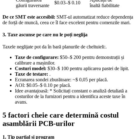
$0.03–$ 0.10
găurii traversante
înaltă fiabilitate
De ce SMT este accesibil:
SMT-ul automatizat reduce dependența
de forță de muncă, ceea ce îl face excelent pentru comenzile mari.
3. Taxe ascunse pe care nu le poți neglija
Taxele neglijate pot da în bară planurile de cheltuieli:.
Taxe de configurare:
$50–$ 200 pentru demonstrații și
calibrare a mașinilor.
Costuri model:
$30–$ 100 pentru aplicarea pastei de lipit.
Taxe de testare:
.
Ecranarea sondei zburătoare: ~$ 0,05 per placă.
AOI: $0.05–$ 0.10 pe placă.
Idee avantajoasă: * Solicitați constant o analiză detaliată a
costurilor de la furnizori pentru a identifica aceste taxe în
avans.
5 factori cheie care determină costul
asamblării PCB-urilor
1. Tip parțial și program