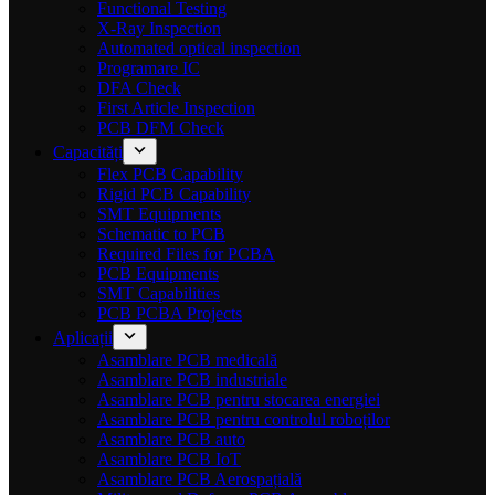
Functional Testing
X-Ray Inspection
Automated optical inspection
Programare IC
DFA Check
First Article Inspection
PCB DFM Check
Capacități
Flex PCB Capability
Rigid PCB Capability
SMT Equipments
Schematic to PCB
Required Files for PCBA
PCB Equipments
SMT Capabilities
PCB PCBA Projects
Aplicații
Asamblare PCB medicală
Asamblare PCB industriale
Asamblare PCB pentru stocarea energiei
Asamblare PCB pentru controlul roboților
Asamblare PCB auto
Asamblare PCB IoT
Asamblare PCB Aerospațială