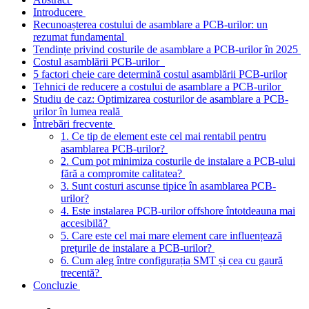
Introducere
Recunoașterea costului de asamblare a PCB-urilor: un
rezumat fundamental
Tendințe privind costurile de asamblare a PCB-urilor în 2025
Costul asamblării PCB-urilor
5 factori cheie care determină costul asamblării PCB-urilor
Tehnici de reducere a costului de asamblare a PCB-urilor
Studiu de caz: Optimizarea costurilor de asamblare a PCB-
urilor în lumea reală
Întrebări frecvente
1. Ce tip de element este cel mai rentabil pentru
asamblarea PCB-urilor?
2. Cum pot minimiza costurile de instalare a PCB-ului
fără a compromite calitatea?
3. Sunt costuri ascunse tipice în asamblarea PCB-
urilor?
4. Este instalarea PCB-urilor offshore întotdeauna mai
accesibilă?
5. Care este cel mai mare element care influențează
prețurile de instalare a PCB-urilor?
6. Cum aleg între configurația SMT și cea cu gaură
trecentă?
Concluzie