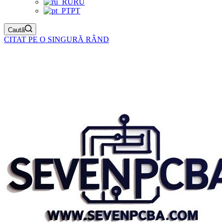
RU
PT
Caută
CITAT PE O SINGURĂ RÂND