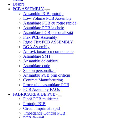
Despre
PCB ASSEMBLY
Ansamblu PCB prototip
Low Volume PCB Assembly
Asamblare PCB cu rotire rapidă
Asamblare PCB la cheie
Asamblare PCB personalizată
Flex PCB Assembly
Rigid Flex PCB ASSEMBLY
BGA Assembly
Aprovizionare cu componente
Asamblare SMT
Ansamblu de cabluri
Asamblare cutie
Șablon personalizat
Ansamblu PCB prin orificiu
Contract Manufacturing
Procesul de asamblare PCB
PCB Assembly FAQs
FABRICAREA DE PCB
Placă PCB multistrat
Prototip PCB
Circuit imprimat rapid
Impedance Control PCB
PCB flexibil