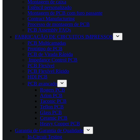
Montagem de caixa
Estêncil personalizado
Montagem de PCB com furo passante
Contract Manufacturing
Processo de montagem de PCB
PCB Assembly FAQs
FABRICAÇÃO DE CIRCUITOS IMPRESSOS
PCB Multicamadas
Protótipo de PCB
PCB de Virada Rápida
Impedance Control PCB
PCB Flexível
PCB Flexível Rígido
HDI PCB
PCB avançado
Rogers PCB
Arlon PCB
Taconic PCB
Teflon PCB
Glass PCB
Ceramic PCB
Heavy Copper PCB
Garantia de Garantia de Qualidade
In-Circuit Testing