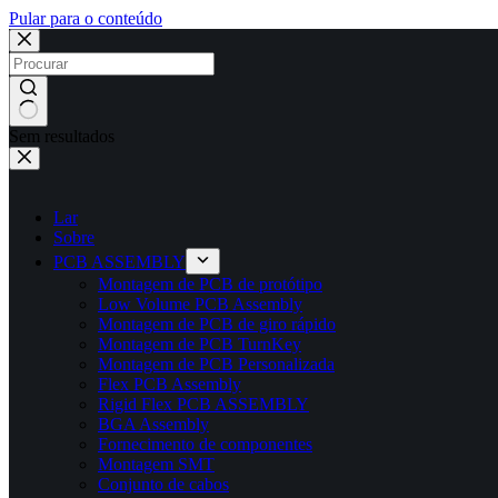
Pular para o conteúdo
Sem resultados
Lar
Sobre
PCB ASSEMBLY
Montagem de PCB de protótipo
Low Volume PCB Assembly
Montagem de PCB de giro rápido
Montagem de PCB TurnKey
Montagem de PCB Personalizada
Flex PCB Assembly
Rigid Flex PCB ASSEMBLY
BGA Assembly
Fornecimento de componentes
Montagem SMT
Conjunto de cabos