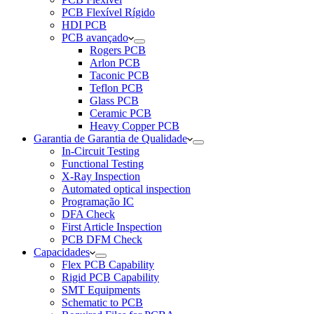
PCB Flexível Rígido
HDI PCB
PCB avançado
Rogers PCB
Arlon PCB
Taconic PCB
Teflon PCB
Glass PCB
Ceramic PCB
Heavy Copper PCB
Garantia de Garantia de Qualidade
In-Circuit Testing
Functional Testing
X-Ray Inspection
Automated optical inspection
Programação IC
DFA Check
First Article Inspection
PCB DFM Check
Capacidades
Flex PCB Capability
Rigid PCB Capability
SMT Equipments
Schematic to PCB