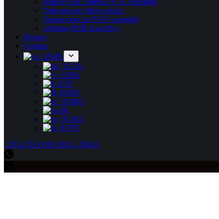
Military and Defense PCB Assembly
Telecom and Networking
Semiconductor PCB Assembly
Lighting PCB Assembly
Blogue
Contato
EN
DE
ES
IT
FR
RO
AR
RU
PT
CITAÇÃO DE UMA LINHA