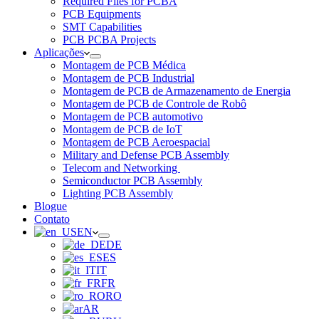
Required Files for PCBA
PCB Equipments
SMT Capabilities
PCB PCBA Projects
Aplicações
Montagem de PCB Médica
Montagem de PCB Industrial
Montagem de PCB de Armazenamento de Energia
Montagem de PCB de Controle de Robô
Montagem de PCB automotivo
Montagem de PCB de IoT
Montagem de PCB Aeroespacial
Military and Defense PCB Assembly
Telecom and Networking
Semiconductor PCB Assembly
Lighting PCB Assembly
Blogue
Contato
EN
DE
ES
IT
FR
RO
AR