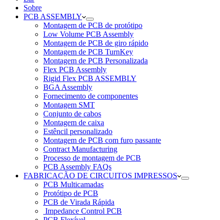
Sobre
PCB ASSEMBLY
Montagem de PCB de protótipo
Low Volume PCB Assembly
Montagem de PCB de giro rápido
Montagem de PCB TurnKey
Montagem de PCB Personalizada
Flex PCB Assembly
Rigid Flex PCB ASSEMBLY
BGA Assembly
Fornecimento de componentes
Montagem SMT
Conjunto de cabos
Montagem de caixa
Estêncil personalizado
Montagem de PCB com furo passante
Contract Manufacturing
Processo de montagem de PCB
PCB Assembly FAQs
FABRICAÇÃO DE CIRCUITOS IMPRESSOS
PCB Multicamadas
Protótipo de PCB
PCB de Virada Rápida
Impedance Control PCB
PCB Flexível