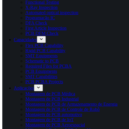
Functional Testing
X-Ray Inspection
Automated optical inspection
Programação IC
DFA Check
First Article Inspection
PCB DFM Check
Capacidades
Flex PCB Capability
Rigid PCB Capability
SMT Equipments
Schematic to PCB
Required Files for PCBA
PCB Equipments
SMT Capabilities
PCB PCBA Projects
Aplicações
Montagem de PCB Médica
Montagem de PCB Industrial
Montagem de PCB de Armazenamento de Energia
Montagem de PCB de Controle de Robô
Montagem de PCB automotivo
Montagem de PCB de IoT
Montagem de PCB Aeroespacial