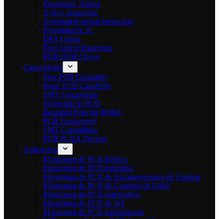
Functional Testing
X-Ray Inspection
Automated optical inspection
Programação IC
DFA Check
First Article Inspection
PCB DFM Check
Capacidades
Flex PCB Capability
Rigid PCB Capability
SMT Equipments
Schematic to PCB
Required Files for PCBA
PCB Equipments
SMT Capabilities
PCB PCBA Projects
Aplicações
Montagem de PCB Médica
Montagem de PCB Industrial
Montagem de PCB de Armazenamento de Energia
Montagem de PCB de Controle de Robô
Montagem de PCB automotivo
Montagem de PCB de IoT
Montagem de PCB Aeroespacial