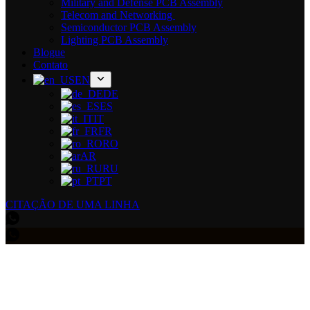
Military and Defense PCB Assembly
Telecom and Networking
Semiconductor PCB Assembly
Lighting PCB Assembly
Blogue
Contato
EN
DE
ES
IT
FR
RO
AR
RU
PT
CITAÇÃO DE UMA LINHA