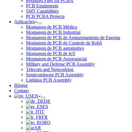
Required Files for PCBA
PCB Equipments
SMT Capabilities
PCB PCBA Projects
Aplicações
Montagem de PCB Médica
Montagem de PCB Industrial
Montagem de PCB de Armazenamento de Energia
Montagem de PCB de Controle de Robô
Montagem de PCB automotivo
Montagem de PCB de IoT
Montagem de PCB Aeroespacial
Military and Defense PCB Assembly
Telecom and Networking
Semiconductor PCB Assembly
Lighting PCB Assembly
Blogue
Contato
EN
DE
ES
IT
FR
RO
AR