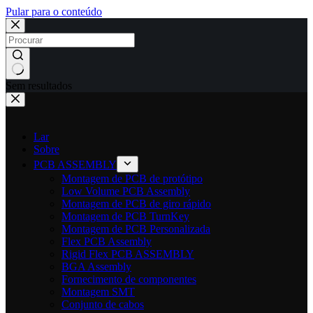
Pular para o conteúdo
Sem resultados
Lar
Sobre
PCB ASSEMBLY
Montagem de PCB de protótipo
Low Volume PCB Assembly
Montagem de PCB de giro rápido
Montagem de PCB TurnKey
Montagem de PCB Personalizada
Flex PCB Assembly
Rigid Flex PCB ASSEMBLY
BGA Assembly
Fornecimento de componentes
Montagem SMT
Conjunto de cabos