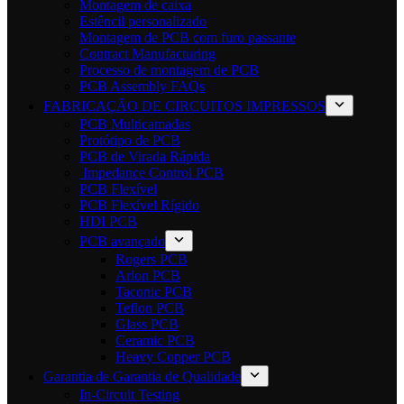
Montagem de caixa
Estêncil personalizado
Montagem de PCB com furo passante
Contract Manufacturing
Processo de montagem de PCB
PCB Assembly FAQs
FABRICAÇÃO DE CIRCUITOS IMPRESSOS
PCB Multicamadas
Protótipo de PCB
PCB de Virada Rápida
Impedance Control PCB
PCB Flexível
PCB Flexível Rígido
HDI PCB
PCB avançado
Rogers PCB
Arlon PCB
Taconic PCB
Teflon PCB
Glass PCB
Ceramic PCB
Heavy Copper PCB
Garantia de Garantia de Qualidade
In-Circuit Testing