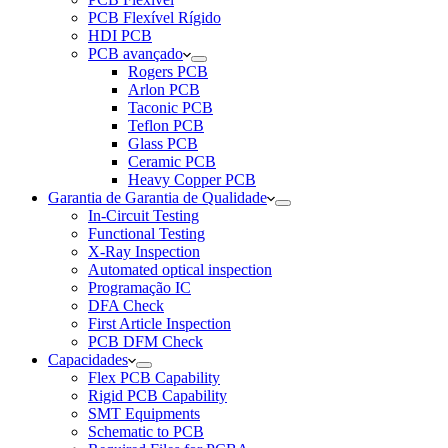
PCB Flexível Rígido
HDI PCB
PCB avançado
Rogers PCB
Arlon PCB
Taconic PCB
Teflon PCB
Glass PCB
Ceramic PCB
Heavy Copper PCB
Garantia de Garantia de Qualidade
In-Circuit Testing
Functional Testing
X-Ray Inspection
Automated optical inspection
Programação IC
DFA Check
First Article Inspection
PCB DFM Check
Capacidades
Flex PCB Capability
Rigid PCB Capability
SMT Equipments
Schematic to PCB