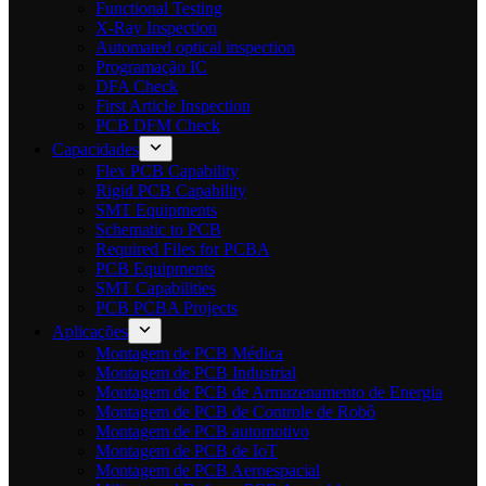
Functional Testing
X-Ray Inspection
Automated optical inspection
Programação IC
DFA Check
First Article Inspection
PCB DFM Check
Capacidades
Flex PCB Capability
Rigid PCB Capability
SMT Equipments
Schematic to PCB
Required Files for PCBA
PCB Equipments
SMT Capabilities
PCB PCBA Projects
Aplicações
Montagem de PCB Médica
Montagem de PCB Industrial
Montagem de PCB de Armazenamento de Energia
Montagem de PCB de Controle de Robô
Montagem de PCB automotivo
Montagem de PCB de IoT
Montagem de PCB Aeroespacial