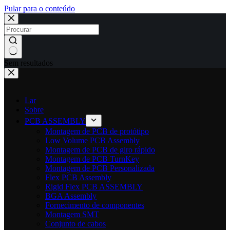
Pular para o conteúdo
Sem resultados
Lar
Sobre
PCB ASSEMBLY
Montagem de PCB de protótipo
Low Volume PCB Assembly
Montagem de PCB de giro rápido
Montagem de PCB TurnKey
Montagem de PCB Personalizada
Flex PCB Assembly
Rigid Flex PCB ASSEMBLY
BGA Assembly
Fornecimento de componentes
Montagem SMT
Conjunto de cabos