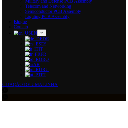
Military and Defense PCB Assembly
Telecom and Networking
Semiconductor PCB Assembly
Lighting PCB Assembly
Blogue
Contato
EN
DE
ES
IT
FR
RO
AR
RU
PT
CITAÇÃO DE UMA LINHA