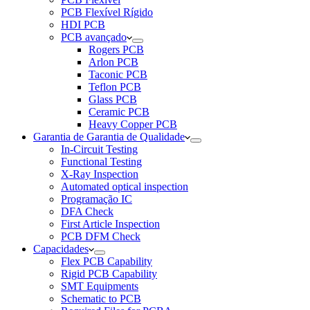
PCB Flexível Rígido
HDI PCB
PCB avançado
Rogers PCB
Arlon PCB
Taconic PCB
Teflon PCB
Glass PCB
Ceramic PCB
Heavy Copper PCB
Garantia de Garantia de Qualidade
In-Circuit Testing
Functional Testing
X-Ray Inspection
Automated optical inspection
Programação IC
DFA Check
First Article Inspection
PCB DFM Check
Capacidades
Flex PCB Capability
Rigid PCB Capability
SMT Equipments
Schematic to PCB