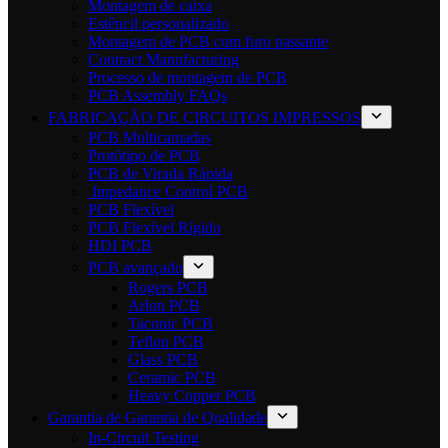
Montagem de caixa
Estêncil personalizado
Montagem de PCB com furo passante
Contract Manufacturing
Processo de montagem de PCB
PCB Assembly FAQs
FABRICAÇÃO DE CIRCUITOS IMPRESSOS
PCB Multicamadas
Protótipo de PCB
PCB de Virada Rápida
Impedance Control PCB
PCB Flexível
PCB Flexível Rígido
HDI PCB
PCB avançado
Rogers PCB
Arlon PCB
Taconic PCB
Teflon PCB
Glass PCB
Ceramic PCB
Heavy Copper PCB
Garantia de Garantia de Qualidade
In-Circuit Testing