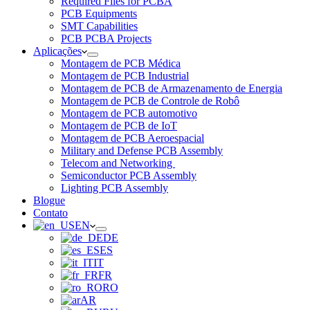
Required Files for PCBA
PCB Equipments
SMT Capabilities
PCB PCBA Projects
Aplicações
Montagem de PCB Médica
Montagem de PCB Industrial
Montagem de PCB de Armazenamento de Energia
Montagem de PCB de Controle de Robô
Montagem de PCB automotivo
Montagem de PCB de IoT
Montagem de PCB Aeroespacial
Military and Defense PCB Assembly
Telecom and Networking
Semiconductor PCB Assembly
Lighting PCB Assembly
Blogue
Contato
EN
DE
ES
IT
FR
RO
AR