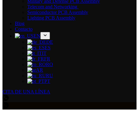
Military and Defense PCB Assembly
Telecom and Networking
Semiconductor PCB Assembly
Lighting PCB Assembly
Blog
Contacto
EN
DE
ES
IT
FR
RO
AR
RU
PT
CITA DE UNA LÍNEA