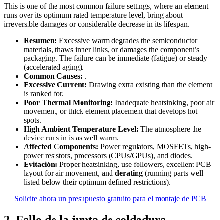
This is one of the most common failure settings, where an element
runs over its optimum rated temperature level, bring about
irreversible damages or considerable decrease in its lifespan.
Resumen:
Excessive warm degrades the semiconductor
materials, thaws inner links, or damages the component’s
packaging. The failure can be immediate (fatigue) or steady
(accelerated aging).
Common Causes:
.
Excessive Current:
Drawing extra existing than the element
is ranked for.
Poor Thermal Monitoring:
Inadequate heatsinking, poor air
movement, or thick element placement that develops hot
spots.
High Ambient Temperature Level:
The atmosphere the
device runs in is as well warm.
Affected Components:
Power regulators, MOSFETs, high-
power resistors, processors (CPUs/GPUs), and diodes.
Evitación:
Proper heatsinking, use followers, excellent PCB
layout for air movement, and
derating
(running parts well
listed below their optimum defined restrictions).
Solicite ahora un presupuesto gratuito para el montaje de PCB
2. Fallo de la junta de soldadura