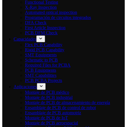
Functional Testing
X-Ray Inspection
Automated optical inspection
Programación de circuitos integrados
DFA Check
First Article Inspection
PCB DFM Check
Capacidades
Flex PCB Capability
Rigid PCB Capability
SMT Equipments
Schematic to PCB
Required Files for PCBA
PCB Equipments
SMT Capabilities
PCB PCBA Projects
Aplicaciones
Montaje de PCB médico
Montaje de PCB industrial
Montaje de PCB de almacenamiento de energía
Ensamblaje de PCB de control de robot
Ensamblaje de PCB automotriz
Montaje de PCB de IoT
Montaje de PCB aeroespacial