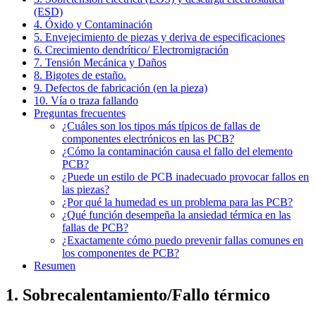
(ESD)
4. Óxido y Contaminación
5. Envejecimiento de piezas y deriva de especificaciones
6. Crecimiento dendrítico/ Electromigración
7. Tensión Mecánica y Daños
8. Bigotes de estaño.
9. Defectos de fabricación (en la pieza)
10. Vía o traza fallando
Preguntas frecuentes
¿Cuáles son los tipos más típicos de fallas de
componentes electrónicos en las PCB?
¿Cómo la contaminación causa el fallo del elemento
PCB?
¿Puede un estilo de PCB inadecuado provocar fallos en
las piezas?
¿Por qué la humedad es un problema para las PCB?
¿Qué función desempeña la ansiedad térmica en las
fallas de PCB?
¿Exactamente cómo puedo prevenir fallas comunes en
los componentes de PCB?
Resumen
1. Sobrecalentamiento/Fallo térmico