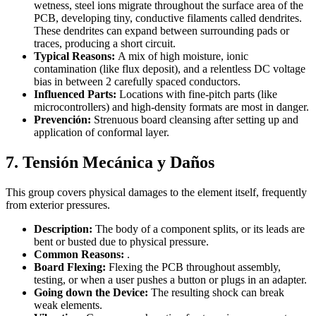
wetness, steel ions migrate throughout the surface area of the
PCB, developing tiny, conductive filaments called dendrites.
These dendrites can expand between surrounding pads or
traces, producing a short circuit.
Typical Reasons:
A mix of high moisture, ionic
contamination (like flux deposit), and a relentless DC voltage
bias in between 2 carefully spaced conductors.
Influenced Parts:
Locations with fine-pitch parts (like
microcontrollers) and high-density formats are most in danger.
Prevención:
Strenuous board cleansing after setting up and
application of conformal layer.
7. Tensión Mecánica y Daños
This group covers physical damages to the element itself, frequently
from exterior pressures.
Description:
The body of a component splits, or its leads are
bent or busted due to physical pressure.
Common Reasons:
.
Board Flexing:
Flexing the PCB throughout assembly,
testing, or when a user pushes a button or plugs in an adapter.
Going down the Device:
The resulting shock can break
weak elements.