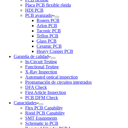
Placa PCB flexible rígida
HDI PCB
PCB avanzado
Rogers PCB
Arlon PCB
Taconic PCB
Teflon PCB
Glass PCB
Ceramic PCB
Heavy Copper PCB
Garantía de calidad
In-Circuit Testing
Functional Testing
X-Ray Inspection
Automated optical inspection
Programación de circuitos integrados
DFA Check
First Article Inspection
PCB DFM Check
Capacidades
Flex PCB Capability
Rigid PCB Capability
SMT Equipments
Schematic to PCB