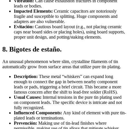
Vibration:
Can cause exhaustion fractures in component
leads or bodies.
Impacted Elements:
Ceramic capacitors are notoriously
fragile and susceptible to splitting. Huge components and
adapters are also vulnerable.
Evitación:
Cautious board layout (e.g., not placing ceramic
caps near board sides or placing holes), using board supports,
proper unit design, and potting/staking elements.
8. Bigotes de estaño.
An unusual phenomenon where slim, crystalline filaments of tin
automatically grow from surface areas that utilize pure tin plating.
Description:
These metal “whiskers” can expand long
enough to connect the gap in between nearby component
leads or pads, triggering a brief circuit. This became a more
famous concern after the shift to lead-free solder (RoHS).
Usual Causes:
Internal tensions in the pure tin plating used
on component leads. The specific device is intricate and not
fully recognized.
Influenced Components:
Any kind of element with pure tin-
plated leads or terminations.
Prevención:
Making use of tin-lead finishes where
permissible, making use of tin alloys that mitigate whisker