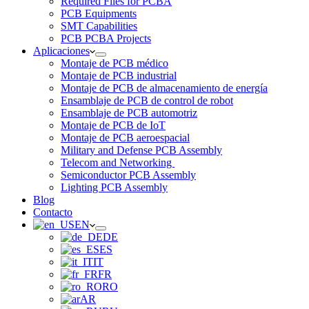
Required Files for PCBA
PCB Equipments
SMT Capabilities
PCB PCBA Projects
Aplicaciones
Montaje de PCB médico
Montaje de PCB industrial
Montaje de PCB de almacenamiento de energía
Ensamblaje de PCB de control de robot
Ensamblaje de PCB automotriz
Montaje de PCB de IoT
Montaje de PCB aeroespacial
Military and Defense PCB Assembly
Telecom and Networking
Semiconductor PCB Assembly
Lighting PCB Assembly
Blog
Contacto
EN
DE
ES
IT
FR
RO
AR