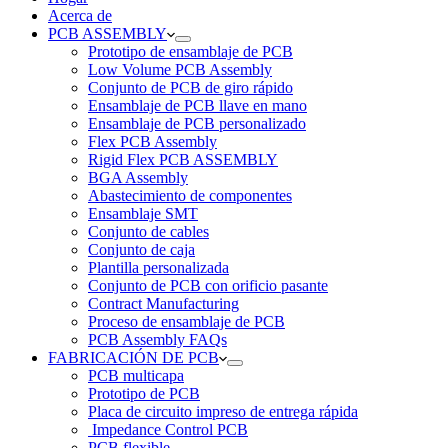
Acerca de
PCB ASSEMBLY
Prototipo de ensamblaje de PCB
Low Volume PCB Assembly
Conjunto de PCB de giro rápido
Ensamblaje de PCB llave en mano
Ensamblaje de PCB personalizado
Flex PCB Assembly
Rigid Flex PCB ASSEMBLY
BGA Assembly
Abastecimiento de componentes
Ensamblaje SMT
Conjunto de cables
Conjunto de caja
Plantilla personalizada
Conjunto de PCB con orificio pasante
Contract Manufacturing
Proceso de ensamblaje de PCB
PCB Assembly FAQs
FABRICACIÓN DE PCB
PCB multicapa
Prototipo de PCB
Placa de circuito impreso de entrega rápida
Impedance Control PCB
PCB flexible