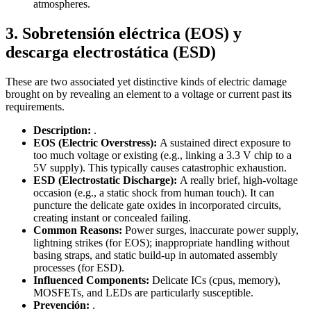
atmospheres.
3. Sobretensión eléctrica (EOS) y
descarga electrostática (ESD)
These are two associated yet distinctive kinds of electric damage
brought on by revealing an element to a voltage or current past its
requirements.
Description:
.
EOS (Electric Overstress):
A sustained direct exposure to
too much voltage or existing (e.g., linking a 3.3 V chip to a
5V supply). This typically causes catastrophic exhaustion.
ESD (Electrostatic Discharge):
A really brief, high-voltage
occasion (e.g., a static shock from human touch). It can
puncture the delicate gate oxides in incorporated circuits,
creating instant or concealed failing.
Common Reasons:
Power surges, inaccurate power supply,
lightning strikes (for EOS); inappropriate handling without
basing straps, and static build-up in automated assembly
processes (for ESD).
Influenced Components:
Delicate ICs (cpus, memory),
MOSFETs, and LEDs are particularly susceptible.
Prevención:
.