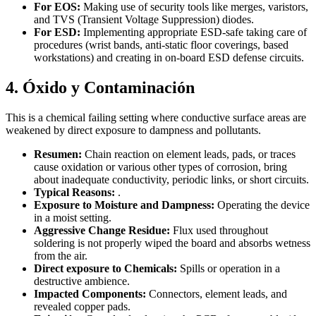
For EOS:
Making use of security tools like merges, varistors,
and TVS (Transient Voltage Suppression) diodes.
For ESD:
Implementing appropriate ESD-safe taking care of
procedures (wrist bands, anti-static floor coverings, based
workstations) and creating in on-board ESD defense circuits.
4. Óxido y Contaminación
This is a chemical failing setting where conductive surface areas are
weakened by direct exposure to dampness and pollutants.
Resumen:
Chain reaction on element leads, pads, or traces
cause oxidation or various other types of corrosion, bring
about inadequate conductivity, periodic links, or short circuits.
Typical Reasons:
.
Exposure to Moisture and Dampness:
Operating the device
in a moist setting.
Aggressive Change Residue:
Flux used throughout
soldering is not properly wiped the board and absorbs wetness
from the air.
Direct exposure to Chemicals:
Spills or operation in a
destructive ambience.
Impacted Components:
Connectors, element leads, and
revealed copper pads.