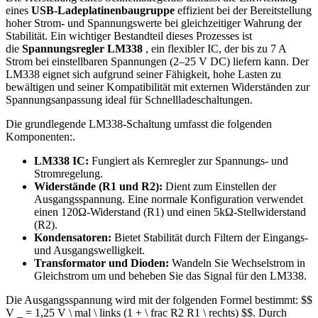
eines
USB-Ladeplatinenbaugruppe
effizient bei der Bereitstellung
hoher Strom- und Spannungswerte bei gleichzeitiger Wahrung der
Stabilität. Ein wichtiger Bestandteil dieses Prozesses ist
die
Spannungsregler LM338
, ein flexibler IC, der bis zu 7 A
Strom bei einstellbaren Spannungen (2–25 V DC) liefern kann. Der
LM338 eignet sich aufgrund seiner Fähigkeit, hohe Lasten zu
bewältigen und seiner Kompatibilität mit externen Widerständen zur
Spannungsanpassung ideal für Schnellladeschaltungen.
Die grundlegende LM338-Schaltung umfasst die folgenden
Komponenten:.
LM338 IC:
Fungiert als Kernregler zur Spannungs- und
Stromregelung.
Widerstände (R1 und R2):
Dient zum Einstellen der
Ausgangsspannung. Eine normale Konfiguration verwendet
einen 120Ω-Widerstand (R1) und einen 5kΩ-Stellwiderstand
(R2).
Kondensatoren:
Bietet Stabilität durch Filtern der Eingangs-
und Ausgangswelligkeit.
Transformator und Dioden:
Wandeln Sie Wechselstrom in
Gleichstrom um und beheben Sie das Signal für den LM338.
Die Ausgangsspannung wird mit der folgenden Formel bestimmt: $$
V _ = 1,25 V \ mal \ links (1 + \ frac R2 R1 \ rechts) $$. Durch