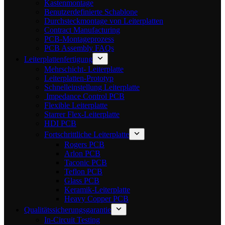
Kastenmontage
Benutzerdefinierte Schablone
Durchsteckmontage von Leiterplatten
Contract Manufacturing
PCB-Montageprozess
PCB Assembly FAQs
Leiterplattenfertigung
Mehrschicht- Leiterplatte
Leiterplatten-Prototyp
Schnelleinstellung Leiterplatte
Impedance Control PCB
Flexible Leiterplatte
Starrer Flex-Leiterplatte
HDI PCB
Fortschrittliche Leiterplatte
Rogers PCB
Arlon PCB
Taconic PCB
Teflon PCB
Glass PCB
Keramik-Leiterplatte
Heavy Copper PCB
Qualitätssicherungsgarantie
In-Circuit Testing