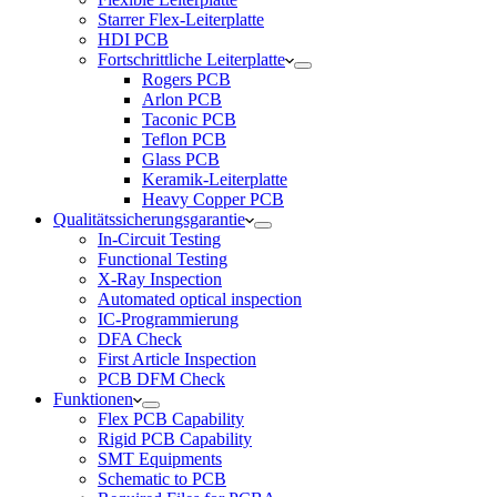
Starrer Flex-Leiterplatte
HDI PCB
Fortschrittliche Leiterplatte
Rogers PCB
Arlon PCB
Taconic PCB
Teflon PCB
Glass PCB
Keramik-Leiterplatte
Heavy Copper PCB
Qualitätssicherungsgarantie
In-Circuit Testing
Functional Testing
X-Ray Inspection
Automated optical inspection
IC-Programmierung
DFA Check
First Article Inspection
PCB DFM Check
Funktionen
Flex PCB Capability
Rigid PCB Capability
SMT Equipments
Schematic to PCB