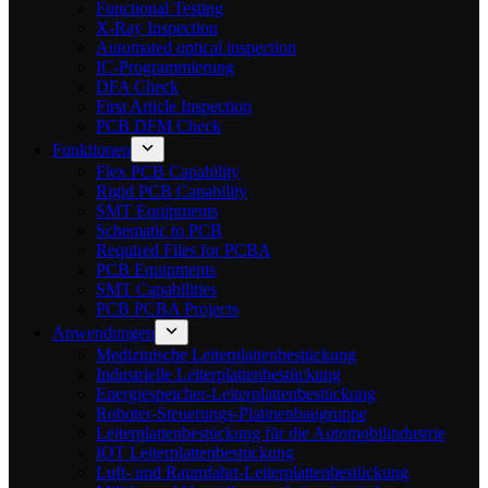
Functional Testing
X-Ray Inspection
Automated optical inspection
IC-Programmierung
DFA Check
First Article Inspection
PCB DFM Check
Funktionen
Flex PCB Capability
Rigid PCB Capability
SMT Equipments
Schematic to PCB
Required Files for PCBA
PCB Equipments
SMT Capabilities
PCB PCBA Projects
Anwendungen
Medizinische Leiterplattenbestückung
Industrielle Leiterplattenbestückung
Energiespeicher-Leiterplattenbestückung
Roboter-Steuerungs-Platinenbaugruppe
Leiterplattenbestückung für die Automobilindustrie
IOT Leiterplattenbestückung
Luft- und Raumfahrt-Leiterplattenbestückung