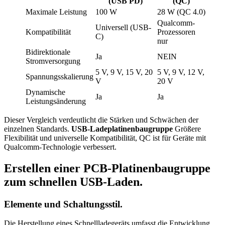
(USB PD)
(QC)
Maximale Leistung
100 W
28 W (QC 4.0)
Qualcomm-
Universell (USB-
Kompatibilität
Prozessoren
C)
nur
Bidirektionale
Ja
NEIN
Stromversorgung
5 V, 9 V, 15 V, 20
5 V, 9 V, 12 V,
Spannungsskalierung
V
20 V
Dynamische
Ja
Ja
Leistungsänderung
Dieser Vergleich verdeutlicht die Stärken und Schwächen der
einzelnen Standards.
USB-Ladeplatinenbaugruppe
Größere
Flexibilität und universelle Kompatibilität, QC ist für Geräte mit
Qualcomm-Technologie verbessert.
Erstellen einer PCB-Platinenbaugruppe
zum schnellen USB-Laden.
Elemente und Schaltungsstil.
Die Herstellung eines Schnellladegeräts umfasst die Entwicklung