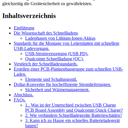
gleichzeitig die Gerätesicherheit zu gewährleisten.
Inhaltsverzeichnis
Einführung
Die Wissenschaft des Schnellladens
Ladephasen von Lithium-Ionen-Akkus
Standards für die Montage von Leiterplatten mit schnellem
USB-Ladevorgang.
USB-Stromversorgung (USB PD).
Qualcomm Schnellladung (QC).
Vergleich der Schnellladestandards.
Erstellen einer PCB-Platinenbaugruppe zum schnellen USB-
Laden.
Elemente und Schaltungsstil.
Dollar-Konverter für hocheffiziente Stromlieferungen.
Sicherheit und Wärmemanagement.
Abschluss.
FAQs.
1.. Was ist der Unterschied zwischen USB Charge
PCB Board Assembly und Qualcomm Quick Charge?
2. Wie verhindern Schnellladegeräte Batterieschäden?
3. Kann ich zu Hause ein schnelles Batterieladegerät
bauen?