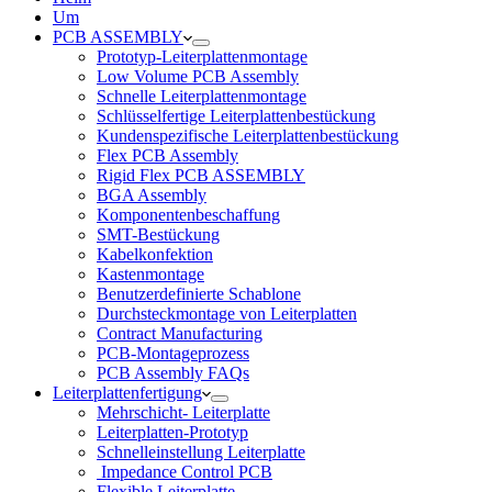
Um
PCB ASSEMBLY
Prototyp-Leiterplattenmontage
Low Volume PCB Assembly
Schnelle Leiterplattenmontage
Schlüsselfertige Leiterplattenbestückung
Kundenspezifische Leiterplattenbestückung
Flex PCB Assembly
Rigid Flex PCB ASSEMBLY
BGA Assembly
Komponentenbeschaffung
SMT-Bestückung
Kabelkonfektion
Kastenmontage
Benutzerdefinierte Schablone
Durchsteckmontage von Leiterplatten
Contract Manufacturing
PCB-Montageprozess
PCB Assembly FAQs
Leiterplattenfertigung
Mehrschicht- Leiterplatte
Leiterplatten-Prototyp
Schnelleinstellung Leiterplatte
Impedance Control PCB
Flexible Leiterplatte