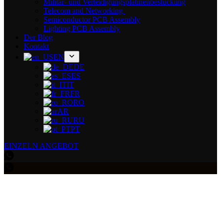
Militär- und Verteidigungsplatinenbestückung
Telecom and Networking
Semiconductor PCB Assembly
Lighting PCB Assembly
Der Blog
Kontakt
EN
DE
ES
IT
FR
RO
AR
RU
PT
EINZELN ANGEBOT