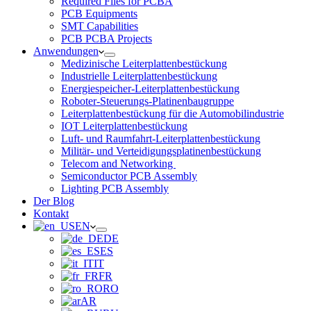
Required Files for PCBA
PCB Equipments
SMT Capabilities
PCB PCBA Projects
Anwendungen
Medizinische Leiterplattenbestückung
Industrielle Leiterplattenbestückung
Energiespeicher-Leiterplattenbestückung
Roboter-Steuerungs-Platinenbaugruppe
Leiterplattenbestückung für die Automobilindustrie
IOT Leiterplattenbestückung
Luft- und Raumfahrt-Leiterplattenbestückung
Militär- und Verteidigungsplatinenbestückung
Telecom and Networking
Semiconductor PCB Assembly
Lighting PCB Assembly
Der Blog
Kontakt
EN
DE
ES
IT
FR
RO
AR