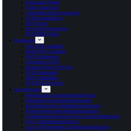
Functional Testing
X-Ray Inspection
Automated optical inspection
IC-Programmierung
DFA Check
First Article Inspection
PCB DFM Check
Funktionen
Flex PCB Capability
Rigid PCB Capability
SMT Equipments
Schematic to PCB
Required Files for PCBA
PCB Equipments
SMT Capabilities
PCB PCBA Projects
Anwendungen
Medizinische Leiterplattenbestückung
Industrielle Leiterplattenbestückung
Energiespeicher-Leiterplattenbestückung
Roboter-Steuerungs-Platinenbaugruppe
Leiterplattenbestückung für die Automobilindustrie
IOT Leiterplattenbestückung
Luft- und Raumfahrt-Leiterplattenbestückung