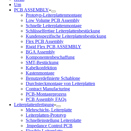
Um
PCB ASSEMBLY
Prototyp-Leiterplattenmontage
Low Volume PCB Assembly
Schnelle Leiterplattenmontage
Schlüsselfertige Leiterplattenbestückung
Kundenspezifische Leiterplattenbestückung
Flex PCB Assembly
Rigid Flex PCB ASSEMBLY
BGA Assembly
Komponentenbeschaffung
SMT-Bestückung
Kabelkonfektion
Kastenmontage
Benutzerdefinierte Schablone
Durchsteckmontage von Leiterplatten
Contract Manufacturing
PCB-Montageprozess
PCB Assembly FAQs
Leiterplattenfertigung
Mehrschicht- Leiterplatte
Leiterplatten-Prototyp
Schnelleinstellung Leiterplatte
Impedance Control PCB
Flexible Leiterplatte