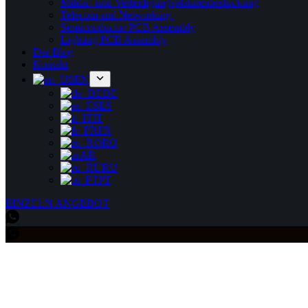
Militär- und Verteidigungsplatinenbestückung
Telecom and Networking
Semiconductor PCB Assembly
Lighting PCB Assembly
Der Blog
Kontakt
EN
DE
ES
IT
FR
RO
AR
RU
PT
EINZELN ANGEBOT