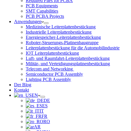
Required Files for PCBA
PCB Equipments
SMT Capabilities
PCB PCBA Projects
Anwendungen
Medizinische Leiterplattenbestückung
Industrielle Leiterplattenbestückung
Energiespeicher-Leiterplattenbestückung
Roboter-Steuerungs-Platinenbaugruppe
Leiterplattenbestückung für die Automobilindustrie
IOT Leiterplattenbestückung
Luft- und Raumfahrt-Leiterplattenbestückung
Militär- und Verteidigungsplatinenbestückung
Telecom and Networking
Semiconductor PCB Assembly
Lighting PCB Assembly
Der Blog
Kontakt
EN
DE
ES
IT
FR
RO
AR