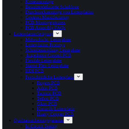
Kastenmontage
Benutzerdefinierte Schablone
Durchsteckmontage von Leiterplatten
Contract Manufacturing
PCB-Montageprozess
PCB Assembly FAQs
Leiterplattenfertigung
Mehrschicht- Leiterplatte
Leiterplatten-Prototyp
Schnelleinstellung Leiterplatte
Impedance Control PCB
Flexible Leiterplatte
Starrer Flex-Leiterplatte
HDI PCB
Fortschrittliche Leiterplatte
Rogers PCB
Arlon PCB
Taconic PCB
Teflon PCB
Glass PCB
Keramik-Leiterplatte
Heavy Copper PCB
Qualitätssicherungsgarantie
In-Circuit Testing