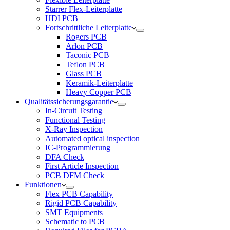
Starrer Flex-Leiterplatte
HDI PCB
Fortschrittliche Leiterplatte
Rogers PCB
Arlon PCB
Taconic PCB
Teflon PCB
Glass PCB
Keramik-Leiterplatte
Heavy Copper PCB
Qualitätssicherungsgarantie
In-Circuit Testing
Functional Testing
X-Ray Inspection
Automated optical inspection
IC-Programmierung
DFA Check
First Article Inspection
PCB DFM Check
Funktionen
Flex PCB Capability
Rigid PCB Capability
SMT Equipments
Schematic to PCB