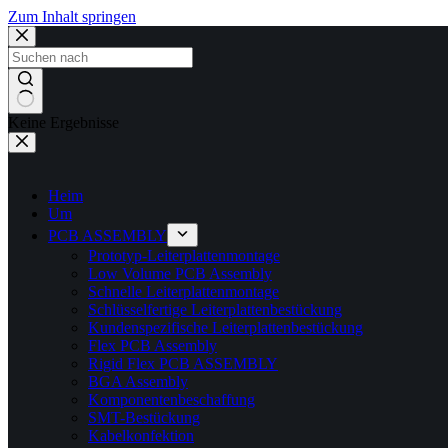
Zum Inhalt springen
Keine Ergebnisse
Heim
Um
PCB ASSEMBLY
Prototyp-Leiterplattenmontage
Low Volume PCB Assembly
Schnelle Leiterplattenmontage
Schlüsselfertige Leiterplattenbestückung
Kundenspezifische Leiterplattenbestückung
Flex PCB Assembly
Rigid Flex PCB ASSEMBLY
BGA Assembly
Komponentenbeschaffung
SMT-Bestückung
Kabelkonfektion